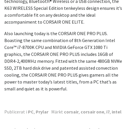
technology, Bluetooth® Wireless or a USB connection, the
K63 WIRELESS Special Edition tenkeyless design ensures it’s
a comfortable fit on any desktop and the ideal
accompaniment to CORSAIR ONE ELITE.
Also launching today is the CORSAIR ONE PRO PLUS.
Boasting the same combination of 8th Generation Intel
Core™ i7-8700K CPU and NVIDIA GeForce GTX 1080 Ti
graphics, the CORSAIR ONE PRO PLUS includes 16GB of
DDR4-2,400MHz memory. Fitted with the same 480GB NVMe
SSD, 2TB hard disk drive and patented assisted convection
cooling, the CORSAIR ONE PRO PLUS gives gamers all the
power to master today’s latest titles, from a PC that’s as
small and quiet as it is powerful.
Publicerat i
PC
,
Prylar
Märkt
corsair
,
corsair one
,
i7
,
intel
Inläggsnavigering