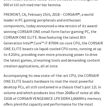
000 el till och med mer här hemma.
FREMONT, CA, February 15th, 2018 – CORSAIR®, a world
leader in PC gaming peripherals and enthusiast
components, today announced a new version of its award-
winning CORSAIR ONE small form factor gaming PC, the
CORSAIR ONE ELITE. Now featuring the latest 8th
Generation Intel® Core™ i7-8700K six-core CPU, the CORSAIR
ONE ELITE boasts six liquid-cooled CPU cores, running at up
to 4.2GHz, providing even more processing power to drive
the latest games, streaming tools and demanding content
creation applications, all at once.
Accompanying its new state-of-the-art CPU, the CORSAIR
ONE ELITE boasts hardware to rival the most powerful
desktop PCs, all still contained in a chassis that’s just 12L in
volume and which produces less than 20dBa of noise at idle.
32GB of CORSAIR VENGEANCE LPX DDR4 2,666MHz memory
offers plentiful capacity and performance for the most