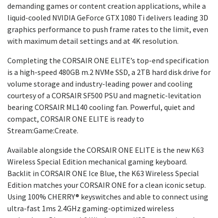
demanding games or content creation applications, while a
liquid-cooled NVIDIA GeForce GTX 1080 Ti delivers leading 3D
graphics performance to push frame rates to the limit, even
with maximum detail settings and at 4K resolution.
Completing the CORSAIR ONE ELITE’s top-end specification
is a high-speed 480GB m.2 NVMe SSD, a 2TB hard disk drive for
volume storage and industry-leading power and cooling
courtesy of a CORSAIR SF500 PSU and magnetic-levitation
bearing CORSAIR ML140 cooling fan. Powerful, quiet and
compact, CORSAIR ONE ELITE is ready to
Stream:Game:Create.
Available alongside the CORSAIR ONE ELITE is the new K63
Wireless Special Edition mechanical gaming keyboard.
Backlit in CORSAIR ONE Ice Blue, the K63 Wireless Special
Edition matches your CORSAIR ONE for a clean iconic setup.
Using 100% CHERRY® keyswitches and able to connect using
ultra-fast 1ms 2.4GHz gaming-optimized wireless