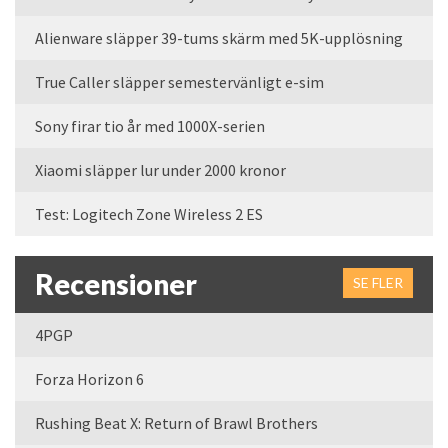
Alienware släpper 39-tums skärm med 5K-upplösning
True Caller släpper semestervänligt e-sim
Sony firar tio år med 1000X-serien
Xiaomi släpper lur under 2000 kronor
Test: Logitech Zone Wireless 2 ES
Recensioner
SE FLER
4PGP
Forza Horizon 6
Rushing Beat X: Return of Brawl Brothers