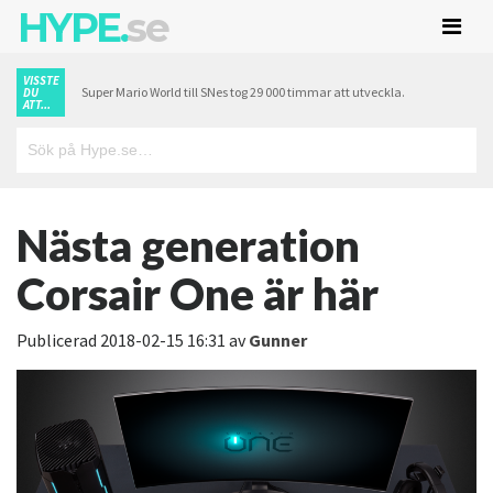
HYPE.
se
VISSTE
Super Mario World till SNes tog 29 000 timmar att utveckla.
DU
ATT...
Nästa generation
Corsair One är här
Publicerad
2018-02-15 16:31
av
Gunner