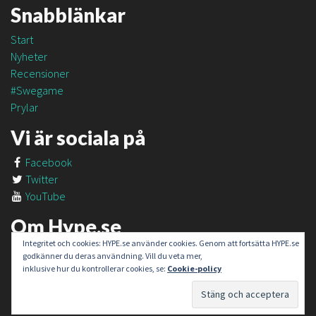
Snabblänkar
Start
Nyheter
Recensioner
#Swegame
Prylar
Vi är sociala på
Facebook
Twitter
YouTube
Om Hype.se
Integritet och cookies: HYPE.se använder cookies. Genom att fortsätta HYPE.se
Om oss
godkänner du deras användning. Vill du veta mer,
Om #SweGame
inklusive hur du kontrollerar cookies, se:
Cookie-policy
Kontakt