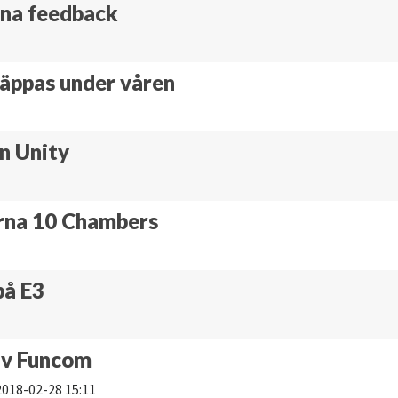
rna feedback
äppas under våren
n Unity
rna 10 Chambers
på E3
av Funcom
2018-02-28 15:11