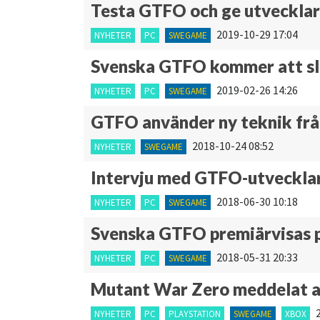
Testa GTFO och ge utveckla
2019-10-29 17:04
NYHETER
PC
SWEGAME
Svenska GTFO kommer att sl
2019-02-26 14:26
NYHETER
PC
SWEGAME
GTFO använder ny teknik frå
2018-10-24 08:52
NYHETER
SWEGAME
Intervju med GTFO-utveckla
2018-06-30 10:18
NYHETER
PC
SWEGAME
Svenska GTFO premiärvisas 
2018-05-31 20:33
NYHETER
PC
SWEGAME
Mutant War Zero meddelat 
NYHETER
PC
PLAYSTATION
SWEGAME
XBOX