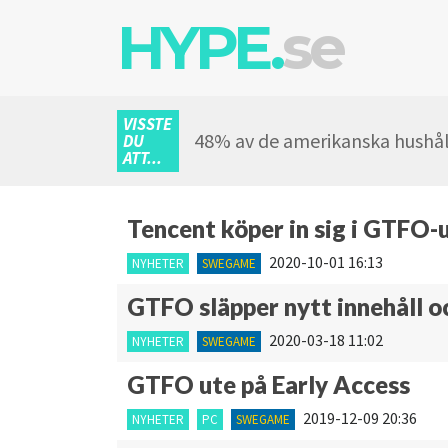
HYPE.
se
VISSTE
48% av de amerikanska hushål
DU
ATT...
Tencent köper in sig i GTFO-
2020-10-01 16:13
NYHETER
SWEGAME
GTFO släpper nytt innehåll o
2020-03-18 11:02
NYHETER
SWEGAME
GTFO ute på Early Access
2019-12-09 20:36
NYHETER
PC
SWEGAME