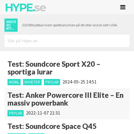
HYPE.
se
VISSTE
220 000 jobbar inom spelbranschen på ett eller annat sätt i USA.
DU
ATT...
Test: Soundcore Sport X20 –
sportiga lurar
2024-05-25 14:51
MOBIL
NYHETER
PRYLAR
Test: Anker Powercore III Elite – En
massiv powerbank
2022-11-07 21:31
PRYLAR
Test: Soundcore Space Q45