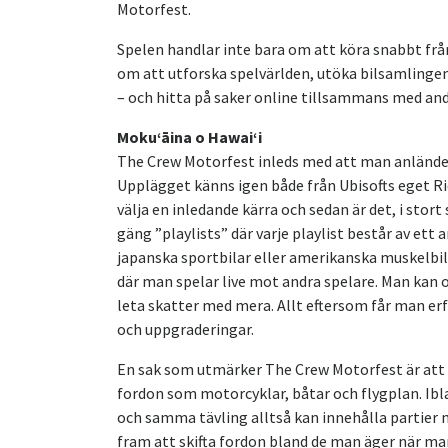
Motorfest.
Spelen handlar inte bara om att köra snabbt från 
om att utforska spelvärlden, utöka bilsamlingen 
– och hitta på saker online tillsammans med andr
Mokuʻāina o Hawaiʻi
The Crew Motorfest inleds med att man anländer 
Upplägget känns igen både från Ubisofts eget R
välja en inledande kärra och sedan är det, i stort 
gäng ”playlists” där varje playlist består av ett
japanska sportbilar eller amerikanska muskelbila
där man spelar live mot andra spelare. Man kan o
leta skatter med mera. Allt eftersom får man erf
och uppgraderingar.
En sak som utmärker The Crew Motorfest är att 
fordon som motorcyklar, båtar och flygplan. Ibla
och samma tävling alltså kan innehålla partier me
fram att skifta fordon bland de man äger när man