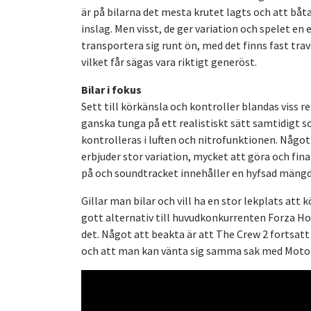
är på bilarna det mesta krutet lagts och att bå
inslag. Men visst, de ger variation och spelet en e
transportera sig runt ön, med det finns fast trav
vilket får sägas vara riktigt generöst.
Bilar i fokus
Sett till körkänsla och kontroller blandas viss 
ganska tunga på ett realistiskt sätt samtidigt s
kontrolleras i luften och nitrofunktionen. Något
erbjuder stor variation, mycket att göra och fina
på och soundtracket innehåller en hyfsad mängd lå
Gillar man bilar och vill ha en stor lekplats att k
gott alternativ till huvudkonkurrenten Forza Hori
det. Något att beakta är att The Crew 2 fortsatt 
och att man kan vänta sig samma sak med Motor