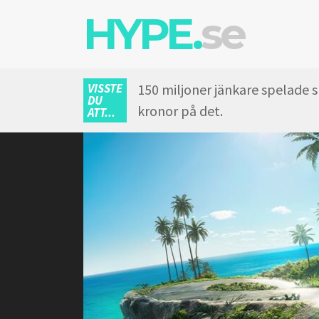
HYPE.
se
VISSTE
150 miljoner jänkare spelade 
DU
kronor på det.
ATT...