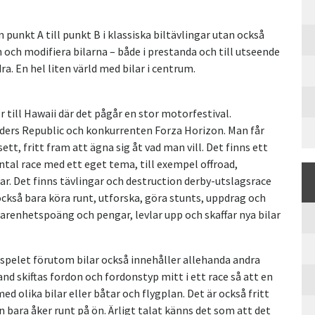
punkt A till punkt B i klassiska biltävlingar utan också
och modifiera bilarna – både i prestanda och till utseende
a. En hel liten värld med bilar i centrum.
till Hawaii där det pågår en stor motorfestival.
iders Republic och konkurrenten Forza Horizon. Man får
sett, fritt fram att ägna sig åt vad man vill. Det finns ett
 antal race med ett eget tema, till exempel offroad,
r. Det finns tävlingar och destruction derby-utslagsrace
ckså bara köra runt, utforska, göra stunts, uppdrag och
arenhetspoäng och pengar, levlar upp och skaffar nya bilar
spelet förutom bilar också innehåller allehanda andra
nd skiftas fordon och fordonstyp mitt i ett race så att en
d olika bilar eller båtar och flygplan. Det är också fritt
 bara åker runt på ön. Ärligt talat känns det som att det