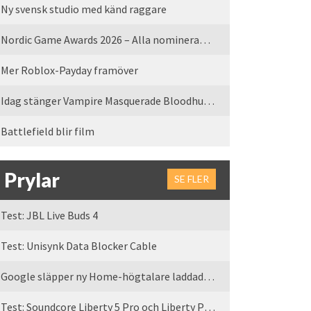
Ny svensk studio med känd raggare
Nordic Game Awards 2026 – Alla nominerade spel
Mer Roblox-Payday framöver
Idag stänger Vampire Masquerade Bloodhunt servrarna
Battlefield blir film
Prylar
SE FLER
Test: JBL Live Buds 4
Test: Unisynk Data Blocker Cable
Google släpper ny Home-högtalare laddad med Gemini
Test: Soundcore Liberty 5 Pro och Liberty Pro Max