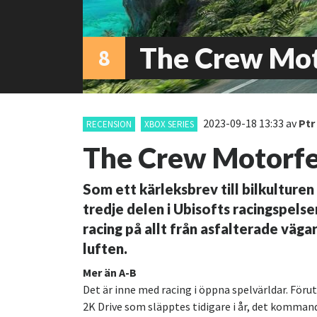
The Crew Mot
8
2023-09-18 13:33
av
Ptr
RECENSION
XBOX SERIES
The Crew Motorfe
Som ett kärleksbrev till bilkultur
tredje delen i Ubisofts racingspelser
racing på allt från asfalterade vägar
luften.
Mer än A-B
Det är inne med racing i öppna spelvärldar. För
2K Drive som släpptes tidigare i år, det komman