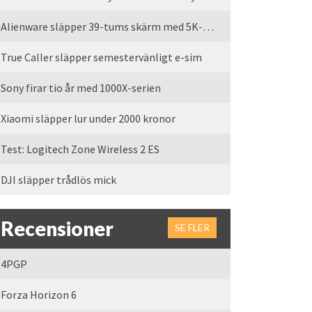
Alienware släpper 39-tums skärm med 5K-upplösning
True Caller släpper semestervänligt e-sim
Sony firar tio år med 1000X-serien
Xiaomi släpper lur under 2000 kronor
Test: Logitech Zone Wireless 2 ES
DJI släpper trådlös mick
Recensioner
SE FLER
4PGP
Forza Horizon 6