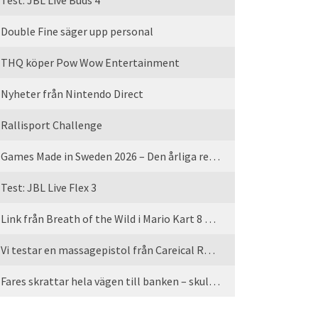
Test: JBL Live Buds 4
Double Fine säger upp personal
THQ köper Pow Wow Entertainment
Nyheter från Nintendo Direct
Rallisport Challenge
Games Made in Sweden 2026 – Den årliga rean är tillbaka
Test: JBL Live Flex 3
Link från Breath of the Wild i Mario Kart 8 Deluxe
Vi testar en massagepistol från Careical Recovery
Fares skrattar hela vägen till banken – skulle vi tro