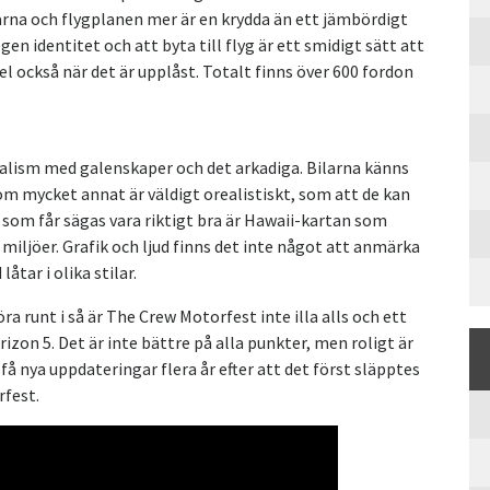
tarna och flygplanen mer är en krydda än ett jämbördigt
gen identitet och att byta till flyg är ett smidigt sätt att
el också när det är upplåst. Totalt finns över 600 fordon
realism med galenskaper och det arkadiga. Bilarna känns
om mycket annat är väldigt orealistiskt, som att de kan
 som får sägas vara riktigt bra är Hawaii-kartan som
 miljöer. Grafik och ljud finns det inte något att anmärka
tar i olika stilar.
öra runt i så är The Crew Motorfest inte illa alls och ett
zon 5. Det är inte bättre på alla punkter, men roligt är
få nya uppdateringar flera år efter att det först släpptes
fest.