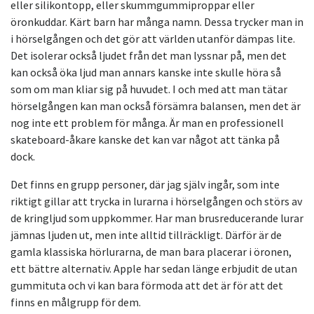
eller silikontopp, eller skummgummiproppar eller
öronkuddar. Kärt barn har många namn. Dessa trycker man in
i hörselgången och det gör att världen utanför dämpas lite.
Det isolerar också ljudet från det man lyssnar på, men det
kan också öka ljud man annars kanske inte skulle höra så
som om man kliar sig på huvudet. I och med att man tätar
hörselgången kan man också försämra balansen, men det är
nog inte ett problem för många. Är man en professionell
skateboard-åkare kanske det kan var något att tänka på
dock.
Det finns en grupp personer, där jag själv ingår, som inte
riktigt gillar att trycka in lurarna i hörselgången och störs av
de kringljud som uppkommer. Har man brusreducerande lurar
jämnas ljuden ut, men inte alltid tillräckligt. Därför är de
gamla klassiska hörlurarna, de man bara placerar i öronen,
ett bättre alternativ. Apple har sedan länge erbjudit de utan
gummituta och vi kan bara förmoda att det är för att det
finns en målgrupp för dem.