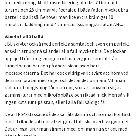
brusreducering. Med brusreducering blir det 7 timmar i
lurarna och 28 timmar via fodralet. I båda fallen mycket bra
batteritid alltså. Behöver man lite extra kräm ger 10
minuters laddning rund 4 timmars lyssningstid utan ANC.
Växeln hallå hallå
JBL skryter också med perfekta samtal och även om perfekt
är svårt att uppnå så är de i alla fall mycket bra. De plockar
upp ljud från omgivningen och när vi gjort samtal från
tunnelbanan har den på andra sidan även hört
medresenärerna. Det har dock aldrig varit svårt att höra vad
den man pratar med säger och det är det primära. Vill man
radera all omgivning får man nog snarare använda sig av
gaming-lurar med mikrofonbåge och riktad mick. Men så vill
ingen kuta runt på stan, eller i alla fall väldigt få.
De är IP54-klassade så de ska tåla damm och normal kontakt
med strilande vatten, vilket gör att de ska överleva gymmet.
Det är inga lurar man simmar med, om man nu gör det med
några lurar alls.