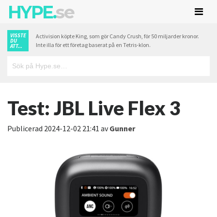
HYPE.
se
VISSTE
Activision köpte King, som gör Candy Crush, för 50 miljarder kronor.
DU
Inte illa för ett företag baserat på en Tetris-klon.
ATT...
Test: JBL Live Flex 3
Publicerad
2024-12-02 21:41
av
Gunner