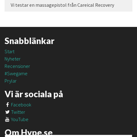
Vi testar en massagepistol från Careical Recovery
Snabblänkar
Start
Nyheter
Recensioner
#Swegame
Prylar
Vi är sociala på
Facebook
Twitter
YouTube
Om Hype.se