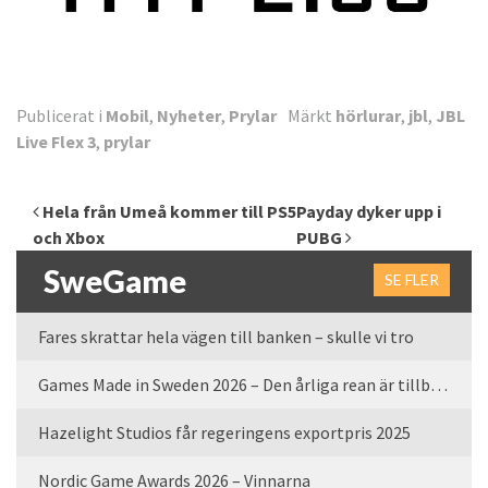
Publicerat i
Mobil
,
Nyheter
,
Prylar
Märkt
hörlurar
,
jbl
,
JBL
Live Flex 3
,
prylar
Inläggsnavigering
Hela från Umeå kommer till PS5
Payday dyker upp i
och Xbox
PUBG
SweGame
SE FLER
Fares skrattar hela vägen till banken – skulle vi tro
Games Made in Sweden 2026 – Den årliga rean är tillbaka
Hazelight Studios får regeringens exportpris 2025
Nordic Game Awards 2026 – Vinnarna