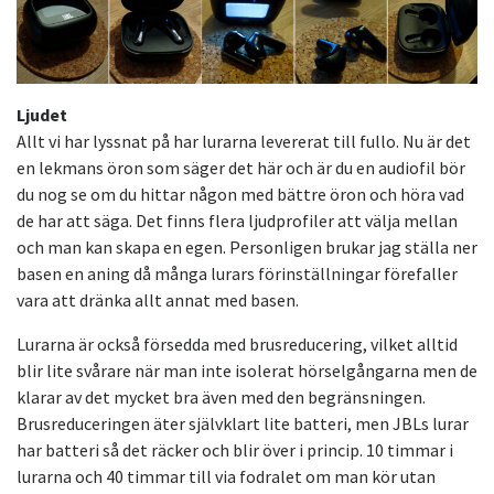
Ljudet
Allt vi har lyssnat på har lurarna levererat till fullo. Nu är det
en lekmans öron som säger det här och är du en audiofil bör
du nog se om du hittar någon med bättre öron och höra vad
de har att säga. Det finns flera ljudprofiler att välja mellan
och man kan skapa en egen. Personligen brukar jag ställa ner
basen en aning då många lurars förinställningar förefaller
vara att dränka allt annat med basen.
Lurarna är också försedda med brusreducering, vilket alltid
blir lite svårare när man inte isolerat hörselgångarna men de
klarar av det mycket bra även med den begränsningen.
Brusreduceringen äter självklart lite batteri, men JBLs lurar
har batteri så det räcker och blir över i princip. 10 timmar i
lurarna och 40 timmar till via fodralet om man kör utan