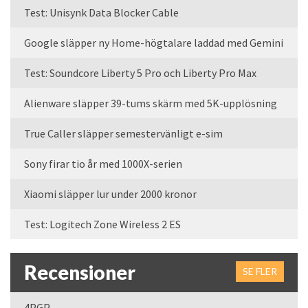
Test: Unisynk Data Blocker Cable
Google släpper ny Home-högtalare laddad med Gemini
Test: Soundcore Liberty 5 Pro och Liberty Pro Max
Alienware släpper 39-tums skärm med 5K-upplösning
True Caller släpper semestervänligt e-sim
Sony firar tio år med 1000X-serien
Xiaomi släpper lur under 2000 kronor
Test: Logitech Zone Wireless 2 ES
Recensioner
SE FLER
4PGP