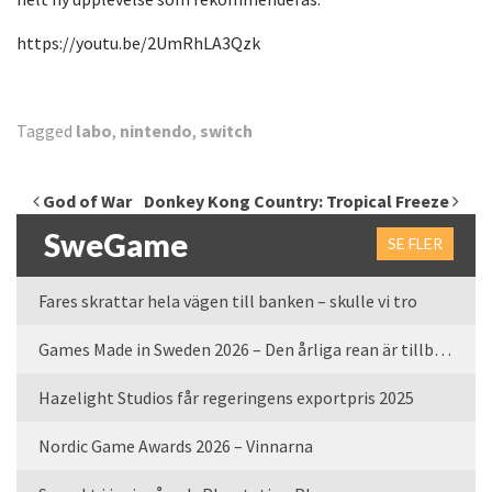
https://youtu.be/2UmRhLA3Qzk
Tagged
labo
,
nintendo
,
switch
Inläggsnavigering
God of War
Donkey Kong Country: Tropical Freeze
SweGame
SE FLER
Fares skrattar hela vägen till banken – skulle vi tro
Games Made in Sweden 2026 – Den årliga rean är tillbaka
Hazelight Studios får regeringens exportpris 2025
Nordic Game Awards 2026 – Vinnarna