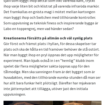
själv som byggt ihop detta! Som vikt varenda kant, tryckt
ihop varje liten bit och klistrat på varenda infraröda markör.
Det framkallas en gnista magi i mötet mellan kartongen
man byggt ihop och Switchen med tillhörande kontroller.
Som uppvisning av teknisk finess och inspirerande bygge är
Labo en toppengrej, men vad händer sedan?
Kreationerna försätts på allmän och väl synlig plats
Gör först och främst plats i hyllan, för dessa skapelser tar
plats och ska de hålla en tid framöver behöver de stå ostört.
När man byggt ihop en pryl öppnas det upp möjligheter för
experiment. Man bjuds också in i en ”hemlig” klubb inom
spelet där flera möjligheter sakta öppnas upp för den
tålmodige. Men ska sanningen fram är det bygget som är
huvudakten, med den tillhörande eureka-stunden då man ser
hur allt bara funkar helt plötsligt. Därefter har mjukvaran
inte jättemycket att tillägga, utöver just den initiala
uppvisningen.