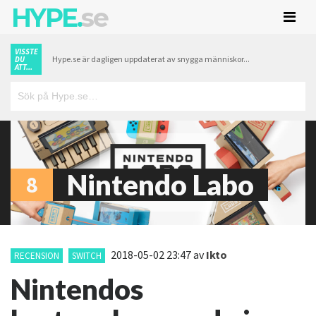
HYPE.
se
VISSTE
Hype.se är dagligen uppdaterat av snygga människor...
DU
ATT...
Nintendo Labo
8
2018-05-02 23:47
av
Ikto
RECENSION
SWITCH
Nintendos