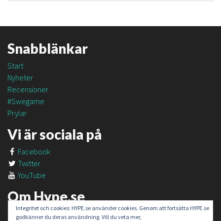
Snabblänkar
Start
Nyheter
Recensioner
#Swegame
Prylar
Vi är sociala på
Facebook
Twitter
YouTube
Om Hype.se
Integritet och cookies: HYPE.se använder cookies. Genom att fortsätta HYPE.se
Om oss
godkänner du deras användning. Vill du veta mer,