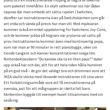
piano och en insektsliknande mojäng är några av sakerna
som paketet innehåller. En skylt välkomnar oss när lådan
öppnas där man ombeds att sätta i spelet i Switchen,
därefter tar instruktionerna över på Switchskärmen som går
att vrida och vända på precis hur man vill. Med mjukvaran
kommer också en enkel uppdatering för Switchens Joy-Cons,
och de kommer jobba på högvarv när prylarna väl sätts på
prov. Instruktionerna kommer även med kontinuerlig pepp,
som när man är 90 minuter in i ett pianobygge, viker sin
tionde tangent och känner koncentrationen svajja lite.
Nintendoklassikern ”Du kanske ska ta en liten paus?” dyker
upp också här och där, allt för att hela tiden hålla humöret
på en god nivå – de gör det väldigt bra och drömmen vore att
IKEA skulle skicka med liknande instruktioner till sina varor.
Ett förbättringsområde vore att få instruktionerna på
svenska, just för att målgruppen är i detta fall barn.
Skribenten byggde till exempel huset tillsammans med sin
sexåring.