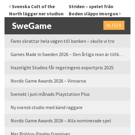
Inläggsnavigering
Svenska Cult of the
Striden – spelet från
North lägger ner studion
Boden släpps imorgon
SweGame
SE FLER
Fares skrattar hela vägen till banken – skulle vi tro
Games Made in Sweden 2026 – Den årliga rean är tillbaka
Hazelight Studios får regeringens exportpris 2025
Nordic Game Awards 2026 – Vinnarna
Svenskt i juni månads Playstation Plus
Ny svensk studio med känd raggare
Nordic Game Awards 2026 – Alla nominerade spel
Mer Roblox-Payday framöver