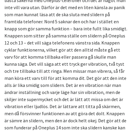
bästa sakerna med Oneplus-telefoner och det är något man
inte vill vara utan. Därför är det med en liten känsla av panik
som man kunnat läsa att de ska sluta med slidern på
framtida telefoner. Nord 5 saknar den och har i stället en
knapp som gör samma funktion – bara inte fullt lika smidigt.
Knappen som sitter på samma ställe om slidern på Oneplus
12 och 13 – det vill säga telefonens vänstra sida. Knappen
cyklar funktionerna, vilket gör att den alltid måste gå ett
varv för att komma tillbaka eller passera gå skulle man
kunna säga. Det vill säga att ett tryck ger vibration, två tyst
och tre tillbaka till att ringa. Men missar man vibrera, så får
man köra ett varv till för att komma dit. Det gör att den inte
alls är lika smidig som slidern. Det är en vibration när man
ändrar inställning och varje läge har sin vibration, men de
skiljer inte supermycket och det är lätt att missa om det är
vibration eller ljudlös. Det är lättare att titta på skärmen,
men då försvinner funktionen av att göra det dolt. Knappen
är sämre än slidern, men den är dock helt okej. Det gör att de
som funderar på Oneplus 14 som inte ska slidern kanske kan