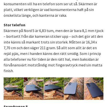
konsumenten vill ha en telefon som ser ut så. Skärmen är
platt, vilket verkligen är vad konsumenterna haft på sin
önskelista länge, och kanterna är raka.
Stor telefon
Skärmen på Nord 5 är 6,83 tum, men den är bara 8,1 mm tjock
– bortsett från där kameran sticker upp – och det gör att den
inte känns så markant trots sin storlek. Måtten är 16,34 x
7,70 cm och den väger 211 gram. Så allt som allt är det en
rejäl pjäs, men i handen känns den rätt smidig. Som i princip
alla telefoner nu för tiden är den rätt hal, men baksidan är
förvånansvärt motståndig mot fingeravtryck med sin matta
finish.
Snapdragon 8