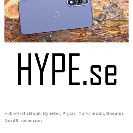
Publicerat i
Mobil
,
Nyheter
,
Prylar
Märkt
mobil
,
Oneplus
Nord 5
,
recension