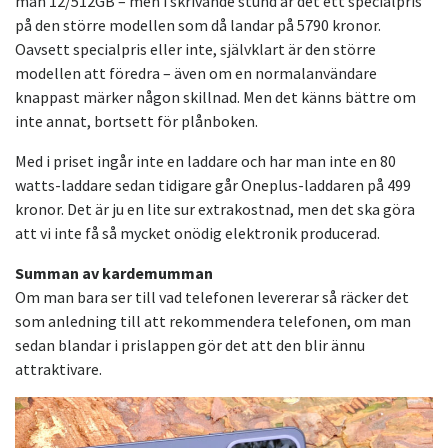
man 12/512GB – men i skrivande stund är det ett specialpris
på den större modellen som då landar på 5790 kronor.
Oavsett specialpris eller inte, självklart är den större
modellen att föredra – även om en normalanvändare
knappast märker någon skillnad. Men det känns bättre om
inte annat, bortsett för plånboken.
Med i priset ingår inte en laddare och har man inte en 80
watts-laddare sedan tidigare går Oneplus-laddaren på 499
kronor. Det är ju en lite sur extrakostnad, men det ska göra
att vi inte få så mycket onödig elektronik producerad.
Summan av kardemumman
Om man bara ser till vad telefonen levererar så räcker det
som anledning till att rekommendera telefonen, om man
sedan blandar i prislappen gör det att den blir ännu
attraktivare.