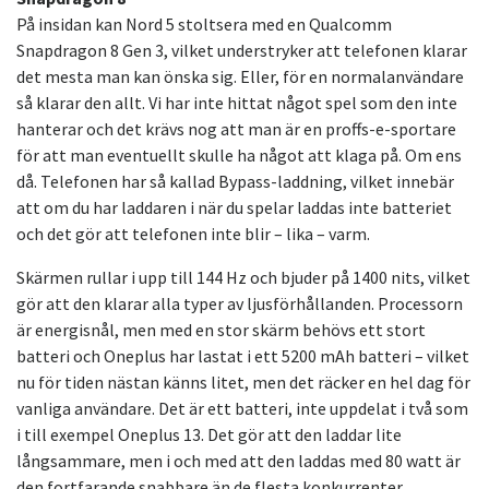
På insidan kan Nord 5 stoltsera med en Qualcomm
Snapdragon 8 Gen 3, vilket understryker att telefonen klarar
det mesta man kan önska sig. Eller, för en normalanvändare
så klarar den allt. Vi har inte hittat något spel som den inte
hanterar och det krävs nog att man är en proffs-e-sportare
för att man eventuellt skulle ha något att klaga på. Om ens
då. Telefonen har så kallad Bypass-laddning, vilket innebär
att om du har laddaren i när du spelar laddas inte batteriet
och det gör att telefonen inte blir – lika – varm.
Skärmen rullar i upp till 144 Hz och bjuder på 1400 nits, vilket
gör att den klarar alla typer av ljusförhållanden. Processorn
är energisnål, men med en stor skärm behövs ett stort
batteri och Oneplus har lastat i ett 5200 mAh batteri – vilket
nu för tiden nästan känns litet, men det räcker en hel dag för
vanliga användare. Det är ett batteri, inte uppdelat i två som
i till exempel Oneplus 13. Det gör att den laddar lite
långsammare, men i och med att den laddas med 80 watt är
den fortfarande snabbare än de flesta konkurrenter.