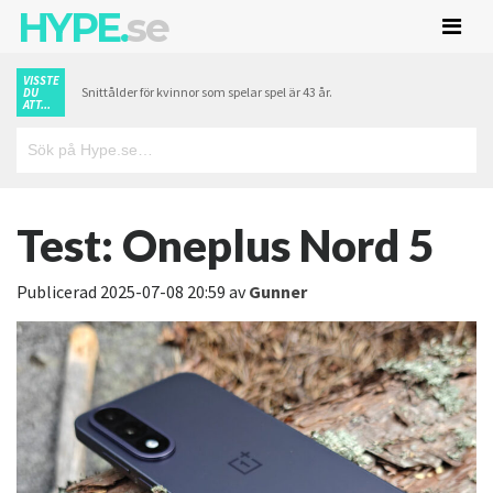
HYPE.
se
VISSTE
Snittålder för kvinnor som spelar spel är 43 år.
DU
ATT...
Test: Oneplus Nord 5
Publicerad
2025-07-08 20:59
av
Gunner