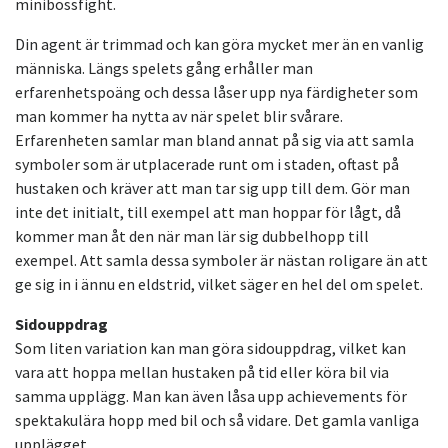
minibossfight.
Din agent är trimmad och kan göra mycket mer än en vanlig
människa. Längs spelets gång erhåller man
erfarenhetspoäng och dessa låser upp nya färdigheter som
man kommer ha nytta av när spelet blir svårare.
Erfarenheten samlar man bland annat på sig via att samla
symboler som är utplacerade runt om i staden, oftast på
hustaken och kräver att man tar sig upp till dem. Gör man
inte det initialt, till exempel att man hoppar för lågt, då
kommer man åt den när man lär sig dubbelhopp till
exempel. Att samla dessa symboler är nästan roligare än att
ge sig in i ännu en eldstrid, vilket säger en hel del om spelet.
Sidouppdrag
Som liten variation kan man göra sidouppdrag, vilket kan
vara att hoppa mellan hustaken på tid eller köra bil via
samma upplägg. Man kan även låsa upp achievements för
spektakulära hopp med bil och så vidare. Det gamla vanliga
upplägget.