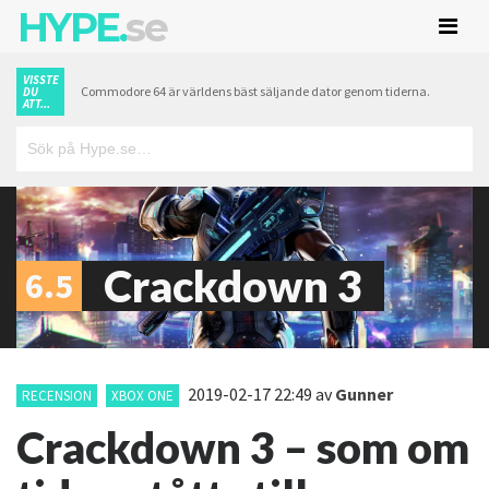
HYPE.
se
VISSTE
Commodore 64 är världens bäst säljande dator genom tiderna.
DU
ATT...
Crackdown 3
6.5
2019-02-17 22:49
av
Gunner
RECENSION
XBOX ONE
Crackdown 3 – som om