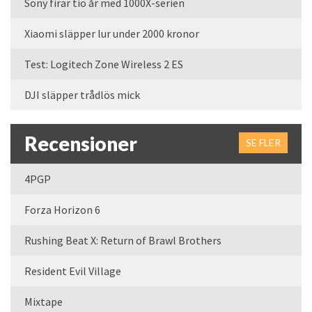
Sony firar tio år med 1000X-serien
Xiaomi släpper lur under 2000 kronor
Test: Logitech Zone Wireless 2 ES
DJI släpper trådlös mick
Recensioner
SE FLER
4PGP
Forza Horizon 6
Rushing Beat X: Return of Brawl Brothers
Resident Evil Village
Mixtape