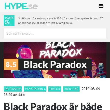
HYPE.
se
VISSTE
Snittåldern för en tv-spelare är 35 år. De som köper spelen är i snitt 37
DU
år och har spelat sedan minst 12 år tillbaka.
ATT...
Black Paradox
8.5
2019-05-09
RECENSION
PLAYSTATION 4
SWITCH
XBOX ONE
18:29
av
Ikto
Black Paradox är både