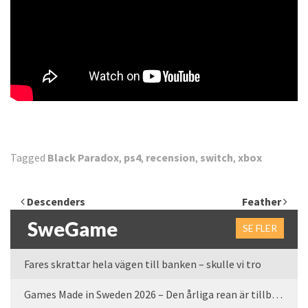
Tagged
Black Paradox
,
ps4
,
recension
,
switch
,
xbox
Inläggsnavigering
Descenders
Feather
SweGame
SE FLER
Fares skrattar hela vägen till banken – skulle vi tro
Games Made in Sweden 2026 – Den årliga rean är tillbaka