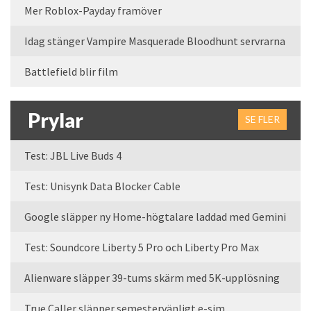
Mer Roblox-Payday framöver
Idag stänger Vampire Masquerade Bloodhunt servrarna
Battlefield blir film
Prylar
SE FLER
Test: JBL Live Buds 4
Test: Unisynk Data Blocker Cable
Google släpper ny Home-högtalare laddad med Gemini
Test: Soundcore Liberty 5 Pro och Liberty Pro Max
Alienware släpper 39-tums skärm med 5K-upplösning
True Caller släpper semestervänligt e-sim