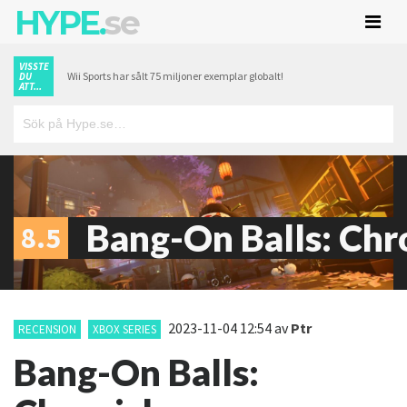
HYPE.
se
VISSTE
Wii Sports har sålt 75 miljoner exemplar globalt!
DU
ATT...
Bang-On Balls: Chr
8.5
2023-11-04 12:54
av
Ptr
RECENSION
XBOX SERIES
Bang-On Balls: