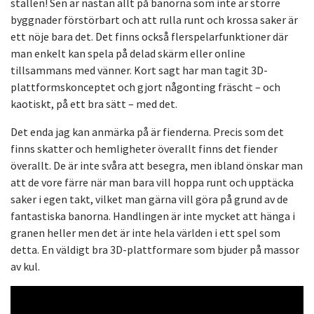
ställen! Sen är nästan allt på banorna som inte är större
byggnader förstörbart och att rulla runt och krossa saker är
ett nöje bara det. Det finns också flerspelarfunktioner där
man enkelt kan spela på delad skärm eller online
tillsammans med vänner. Kort sagt har man tagit 3D-
plattformskonceptet och gjort någonting fräscht – och
kaotiskt, på ett bra sätt – med det.
Det enda jag kan anmärka på är fienderna. Precis som det
finns skatter och hemligheter överallt finns det fiender
överallt. De är inte svåra att besegra, men ibland önskar man
att de vore färre när man bara vill hoppa runt och upptäcka
saker i egen takt, vilket man gärna vill göra på grund av de
fantastiska banorna. Handlingen är inte mycket att hänga i
granen heller men det är inte hela världen i ett spel som
detta. En väldigt bra 3D-plattformare som bjuder på massor
av kul.