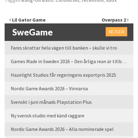
Tagged
Bang-On Balls: Chronicles
,
recension
,
xbox
Inläggsnavigering
Lil Gator Game
Overpass 2
SweGame
SE FLER
Fares skrattar hela vägen till banken – skulle vi tro
Games Made in Sweden 2026 – Den årliga rean är tillbaka
Hazelight Studios får regeringens exportpris 2025
Nordic Game Awards 2026 – Vinnarna
Svenskt i juni månads Playstation Plus
Ny svensk studio med känd raggare
Nordic Game Awards 2026 – Alla nominerade spel