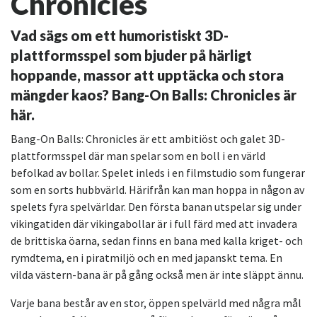
Chronicles
Vad sägs om ett humoristiskt 3D-
plattformsspel som bjuder på härligt
hoppande, massor att upptäcka och stora
mängder kaos? Bang-On Balls: Chronicles är
här.
Bang-On Balls: Chronicles är ett ambitiöst och galet 3D-
plattformsspel där man spelar som en boll i en värld
befolkad av bollar. Spelet inleds i en filmstudio som fungerar
som en sorts hubbvärld. Härifrån kan man hoppa in någon av
spelets fyra spelvärldar. Den första banan utspelar sig under
vikingatiden där vikingabollar är i full färd med att invadera
de brittiska öarna, sedan finns en bana med kalla kriget- och
rymdtema, en i piratmiljö och en med japanskt tema. En
vilda västern-bana är på gång också men är inte släppt ännu.
Varje bana består av en stor, öppen spelvärld med några mål