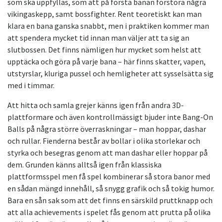
som ska uppfyllas, som att på första banan förstöra några
vikingaskepp, samt bossfighter. Rent teoretiskt kan man
klara en bana ganska snabbt, men i praktiken kommer man
att spendera mycket tid innan man väljer att ta sig an
slutbossen. Det finns nämligen hur mycket som helst att
upptäcka och göra på varje bana – här finns skatter, vapen,
utstyrslar, kluriga pussel och hemligheter att sysselsätta sig
med i timmar.
Att hitta och samla grejer känns igen från andra 3D-
plattformare och även kontrollmässigt bjuder inte Bang-On
Balls på några större överraskningar – man hoppar, dashar
och rullar. Fienderna består av bollar i olika storlekar och
styrka och besegras genom att man dashar eller hoppar på
dem. Grunden känns alltså igen från klassiska
plattformsspel men få spel kombinerar så stora banor med
en sådan mängd innehåll, så snygg grafik och så tokig humor.
Bara en sån sak som att det finns en särskild pruttknapp och
att alla achievements i spelet fås genom att prutta på olika