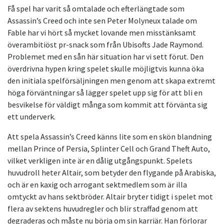
Få spel har varit så omtalade och efterlängtade som
Assassin’s Creed och inte sen Peter Molyneux talade om
Fable har vi hört så mycket lovande men misstänksamt
överambitiöst pr-snack som från Ubisofts Jade Raymond.
Problemet med en sån här situation har vi sett förut. Den
överdrivna hypen kring spelet skulle möjligtvis kunna öka
den initiala spelförsäljningen men genom att skapa extremt
höga förväntningar så lägger spelet upp sig för att bli en
besvikelse för väldigt många som kommit att förvänta sig
ett underverk.
Att spela Assassin’s Creed känns lite som en skön blandning
mellan Prince of Persia, Splinter Cell och Grand Theft Auto,
vilket verkligen inte är en dålig utgångspunkt. Spelets
huvudroll heter Altair, som betyder den flygande på Arabiska,
och är en kaxig och arrogant sektmedlem som är illa
omtyckt av hans sektbröder. Altair bryter tidigt i spelet mot
flera av sektens huvudregler och blir straffad genom att
degraderas och måste nu börja om sin karriär. Han förlorar