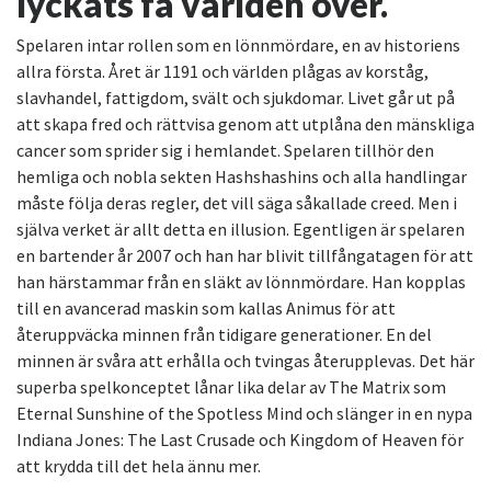
lyckats få världen över.
Spelaren intar rollen som en lönnmördare, en av historiens
allra första. Året är 1191 och världen plågas av korståg,
slavhandel, fattigdom, svält och sjukdomar. Livet går ut på
att skapa fred och rättvisa genom att utplåna den mänskliga
cancer som sprider sig i hemlandet. Spelaren tillhör den
hemliga och nobla sekten Hashshashins och alla handlingar
måste följa deras regler, det vill säga såkallade creed. Men i
själva verket är allt detta en illusion. Egentligen är spelaren
en bartender år 2007 och han har blivit tillfångatagen för att
han härstammar från en släkt av lönnmördare. Han kopplas
till en avancerad maskin som kallas Animus för att
återuppväcka minnen från tidigare generationer. En del
minnen är svåra att erhålla och tvingas återupplevas. Det här
superba spelkonceptet lånar lika delar av The Matrix som
Eternal Sunshine of the Spotless Mind och slänger in en nypa
Indiana Jones: The Last Crusade och Kingdom of Heaven för
att krydda till det hela ännu mer.