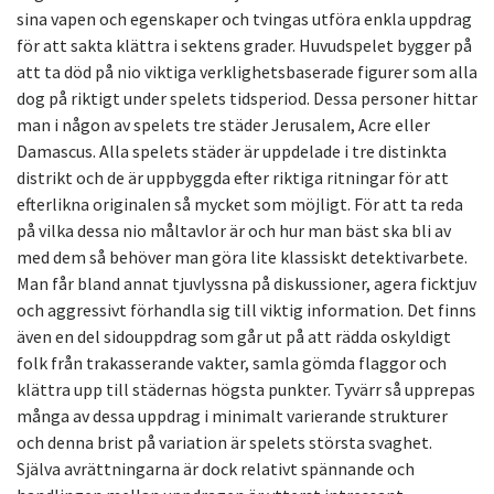
sina vapen och egenskaper och tvingas utföra enkla uppdrag
för att sakta klättra i sektens grader. Huvudspelet bygger på
att ta död på nio viktiga verklighetsbaserade figurer som alla
dog på riktigt under spelets tidsperiod. Dessa personer hittar
man i någon av spelets tre städer Jerusalem, Acre eller
Damascus. Alla spelets städer är uppdelade i tre distinkta
distrikt och de är uppbyggda efter riktiga ritningar för att
efterlikna originalen så mycket som möjligt. För att ta reda
på vilka dessa nio måltavlor är och hur man bäst ska bli av
med dem så behöver man göra lite klassiskt detektivarbete.
Man får bland annat tjuvlyssna på diskussioner, agera ficktjuv
och aggressivt förhandla sig till viktig information. Det finns
även en del sidouppdrag som går ut på att rädda oskyldigt
folk från trakasserande vakter, samla gömda flaggor och
klättra upp till städernas högsta punkter. Tyvärr så upprepas
många av dessa uppdrag i minimalt varierande strukturer
och denna brist på variation är spelets största svaghet.
Själva avrättningarna är dock relativt spännande och