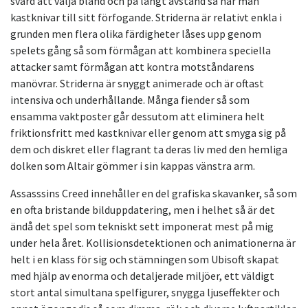
svärd att välja bland och på långt avstånd så har man
kastknivar till sitt förfogande. Striderna är relativt enkla i
grunden men flera olika färdigheter låses upp genom
spelets gång så som förmågan att kombinera speciella
attacker samt förmågan att kontra motståndarens
manövrar. Striderna är snyggt animerade och är oftast
intensiva och underhållande. Många fiender så som
ensamma vaktposter går dessutom att eliminera helt
friktionsfritt med kastknivar eller genom att smyga sig på
dem och diskret eller flagrant ta deras liv med den hemliga
dolken som Altair gömmer i sin kappas vänstra arm.
Assasssins Creed innehåller en del grafiska skavanker, så som
en ofta bristande bilduppdatering, men i helhet så är det
ändå det spel som tekniskt sett imponerat mest på mig
under hela året. Kollisionsdetektionen och animationerna är
helt i en klass för sig och stämningen som Ubisoft skapat
med hjälp av enorma och detaljerade miljöer, ett väldigt
stort antal simultana spelfigurer, snygga ljuseffekter och