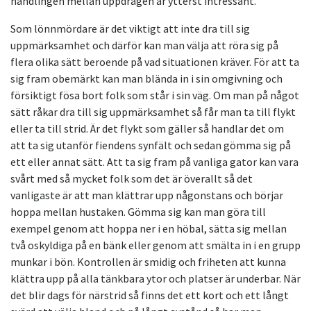
handlingen mellan uppdragen är ytterst intressant.
Som lönnmördare är det viktigt att inte dra till sig
uppmärksamhet och därför kan man välja att röra sig på
flera olika sätt beroende på vad situationen kräver. För att ta
sig fram obemärkt kan man blända in i sin omgivning och
försiktigt fösa bort folk som står i sin väg. Om man på något
sätt råkar dra till sig uppmärksamhet så får man ta till flykt
eller ta till strid. Är det flykt som gäller så handlar det om
att ta sig utanför fiendens synfält och sedan gömma sig på
ett eller annat sätt. Att ta sig fram på vanliga gator kan vara
svårt med så mycket folk som det är överallt så det
vanligaste är att man klättrar upp någonstans och börjar
hoppa mellan hustaken. Gömma sig kan man göra till
exempel genom att hoppa ner i en höbal, sätta sig mellan
två oskyldiga på en bänk eller genom att smälta in i en grupp
munkar i bön. Kontrollen är smidig och friheten att kunna
klättra upp på alla tänkbara ytor och platser är underbar. När
det blir dags för närstrid så finns det ett kort och ett långt