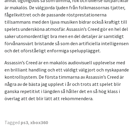
annat ögongodis så som dimma, rök och diverse luftpartiklar
är makalös. De välgjorda ljuden från folkmassornas tjatter,
fågelkvittret och de passande röstprestationerna
tillsammans med den ljuva musiken bidrar också kraftigt till
spelets undersköna atmosfär. Assassin’s Creed gör en hel del
saker utomordentligt bra men en del detaljer är samtidigt
förvånansvärt bristande så som den artificiella intelligensen
och det oförståeligt enformiga spelupplägget.
Assassin’s Creed är en makalös audiovisuell upplevelse med
en brilliant handling och ett väldigt välgjort och nyskapande
kontrollsystem. De första timmarna av Assassin’s Creed är
några av de bästa jag upplevt i år och trots att spelet blir
ganska repetitivt i längden så håller det en så hög klass i
överlag att det blir lätt att rekommendera.
Tagged
ps3
,
xbox360