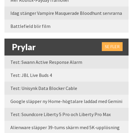
Mer Roblox-Payday framöver
Idag stänger Vampire Masquerade Bloodhunt servrarna
Battlefield blir film
Prylar
SE FLER
Test: Swann Active Response Alarm
Test: JBL Live Buds 4
Test: Unisynk Data Blocker Cable
Google släpper ny Home-högtalare laddad med Gemini
Test: Soundcore Liberty 5 Pro och Liberty Pro Max
Alienware släpper 39-tums skärm med 5K-upplösning