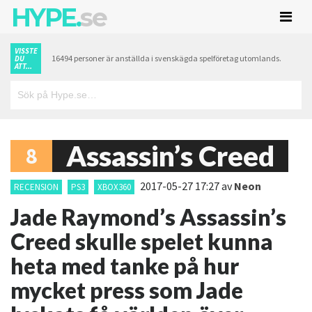
HYPE.
se
VISSTE
16494 personer är anställda i svenskägda spelföretag utomlands.
DU
ATT...
Assassin’s Creed
8
2017-05-27 17:27
av
Neon
RECENSION
PS3
XBOX360
Jade Raymond’s Assassin’s
Creed skulle spelet kunna
heta med tanke på hur
mycket press som Jade