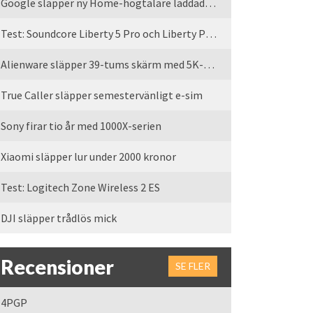
Google släpper ny Home-högtalare laddad med Gemini
Test: Soundcore Liberty 5 Pro och Liberty Pro Max
Alienware släpper 39-tums skärm med 5K-upplösning
True Caller släpper semestervänligt e-sim
Sony firar tio år med 1000X-serien
Xiaomi släpper lur under 2000 kronor
Test: Logitech Zone Wireless 2 ES
DJI släpper trådlös mick
Recensioner
SE FLER
4PGP