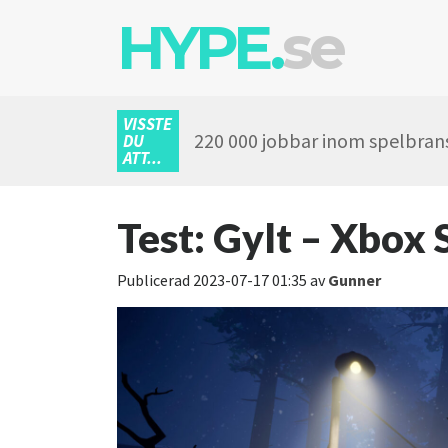
HYPE.
se
VISSTE
220 000 jobbar inom spelbransc
DU
ATT...
Test: Gylt – Xbox 
Publicerad
2023-07-17 01:35
av
Gunner