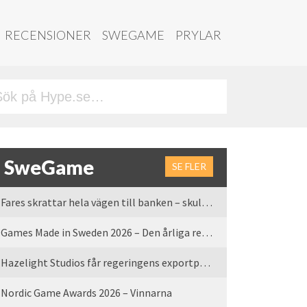
RECENSIONER
SWEGAME
PRYLAR
SweGame
SE FLER
Fares skrattar hela vägen till banken – skulle vi tro
Games Made in Sweden 2026 – Den årliga rean är tillbaka
Hazelight Studios får regeringens exportpris 2025
Nordic Game Awards 2026 – Vinnarna