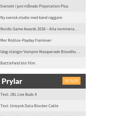
Svenskt i juni månads Playstation Plus
Ny svensk studio med känd raggare
Nordic Game Awards 2026 – Alla nominerade spel
Mer Roblox-Payday framöver
Idag stänger Vampire Masquerade Bloodhunt servrarna
Battlefield blir film
Prylar
SE FLER
Test: JBL Live Buds 4
Test: Unisynk Data Blocker Cable