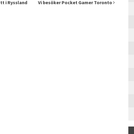
tt i Ryssland
Vi besöker Pocket Gamer Toronto