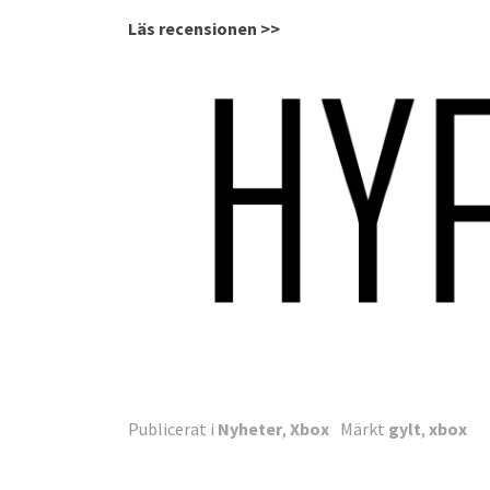
Läs recensionen >>
Publicerat i
Nyheter
,
Xbox
Märkt
gylt
,
xbox