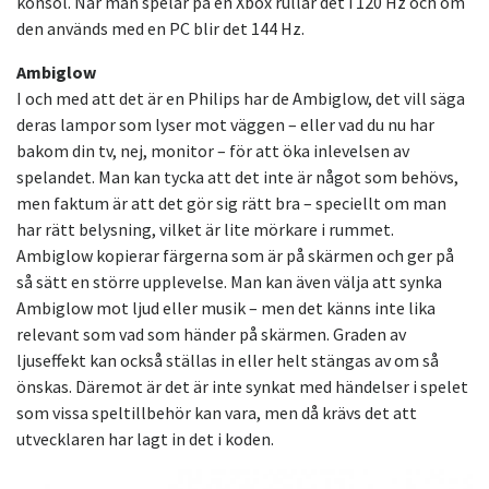
konsol. När man spelar på en Xbox rullar det i 120 Hz och om
den används med en PC blir det 144 Hz.
Ambiglow
I och med att det är en Philips har de Ambiglow, det vill säga
deras lampor som lyser mot väggen – eller vad du nu har
bakom din tv, nej, monitor – för att öka inlevelsen av
spelandet. Man kan tycka att det inte är något som behövs,
men faktum är att det gör sig rätt bra – speciellt om man
har rätt belysning, vilket är lite mörkare i rummet.
Ambiglow kopierar färgerna som är på skärmen och ger på
så sätt en större upplevelse. Man kan även välja att synka
Ambiglow mot ljud eller musik – men det känns inte lika
relevant som vad som händer på skärmen. Graden av
ljuseffekt kan också ställas in eller helt stängas av om så
önskas. Däremot är det är inte synkat med händelser i spelet
som vissa speltillbehör kan vara, men då krävs det att
utvecklaren har lagt in det i koden.