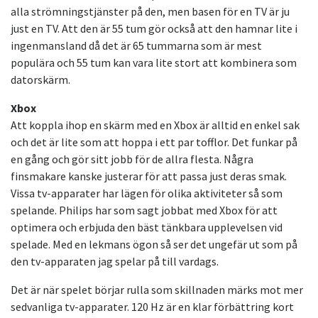
alla strömningstjänster på den, men basen för en TV är ju
just en TV. Att den är 55 tum gör också att den hamnar lite i
ingenmansland då det är 65 tummarna som är mest
populära och 55 tum kan vara lite stort att kombinera som
datorskärm.
Xbox
Att koppla ihop en skärm med en Xbox är alltid en enkel sak
och det är lite som att hoppa i ett par tofflor. Det funkar på
en gång och gör sitt jobb för de allra flesta. Några
finsmakare kanske justerar för att passa just deras smak.
Vissa tv-apparater har lägen för olika aktiviteter så som
spelande. Philips har som sagt jobbat med Xbox för att
optimera och erbjuda den bäst tänkbara upplevelsen vid
spelade. Med en lekmans ögon så ser det ungefär ut som på
den tv-apparaten jag spelar på till vardags.
Det är när spelet börjar rulla som skillnaden märks mot mer
sedvanliga tv-apparater. 120 Hz är en klar förbättring kort