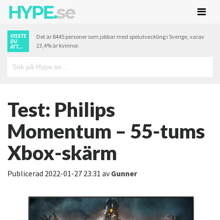
HYPE.
se
VISSTE
Det är 8445 personer som jobbar med spelutveckling i Sverige, varav
DU
23,4% är kvinnor.
ATT...
Test: Philips
Momentum – 55-tums
Xbox-skärm
Publicerad
2022-01-27 23:31
av
Gunner