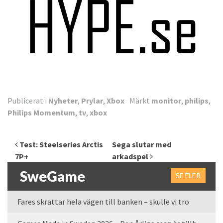
Publicerat i
Nyheter
,
Prylar
,
Xbox
Märkt
monitor
,
philips
,
Philips Momentum
,
tv
,
xbox
Inläggsnavigering
Test: Steelseries Arctis
Sega slutar med
7P+
arkadspel
SweGame
SE FLER
Fares skrattar hela vägen till banken – skulle vi tro