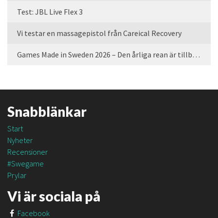
Test: JBL Live Flex 3
Vi testar en massagepistol från Careical Recovery
Games Made in Sweden 2026 – Den årliga rean är tillbaka
Snabblänkar
Start
Nyheter
Recensioner
#Swegame
Prylar
Vi är sociala på
Facebook