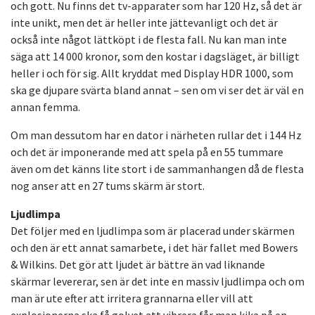
och gott. Nu finns det tv-apparater som har 120 Hz, så det är
inte unikt, men det är heller inte jättevanligt och det är
också inte något lättköpt i de flesta fall. Nu kan man inte
säga att 14 000 kronor, som den kostar i dagsläget, är billigt
heller i och för sig. Allt kryddat med Display HDR 1000, som
ska ge djupare svärta bland annat – sen om vi ser det är väl en
annan femma.
Om man dessutom har en dator i närheten rullar det i 144 Hz
och det är imponerande med att spela på en 55 tummare
även om det känns lite stort i de sammanhangen då de flesta
nog anser att en 27 tums skärm är stort.
Ljudlimpa
Det följer med en ljudlimpa som är placerad under skärmen
och den är ett annat samarbete, i det här fallet med Bowers
& Wilkins. Det gör att ljudet är bättre än vad liknande
skärmar levererar, sen är det inte en massiv ljudlimpa och om
man är ute efter att irritera grannarna eller vill att
explosionerna ska få golvet att vibrera får man kika på en