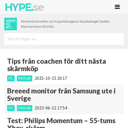
HYPE.
se
VISSTE
Nintendo Amerika var majoritetsägare i baseballaget Seattle
DU
Mariners fram till 2016.
ATT...
Tips från coachen för ditt nästa
skärmköp
2025-10-15 20:17
PC
PRYLAR
Breeed monitor från Samsung ute i
Sverige
2023-06-12 17:54
PC
PRYLAR
Test: Philips Momentum – 55-tums
Xbox-skärm