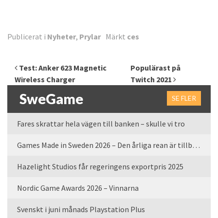
Publicerat i
Nyheter
,
Prylar
Märkt
ces
Inläggsnavigering
Test: Anker 623 Magnetic
Populärast på
Wireless Charger
Twitch 2021
SweGame
SE FLER
Fares skrattar hela vägen till banken – skulle vi tro
Games Made in Sweden 2026 – Den årliga rean är tillbaka
Hazelight Studios får regeringens exportpris 2025
Nordic Game Awards 2026 – Vinnarna
Svenskt i juni månads Playstation Plus