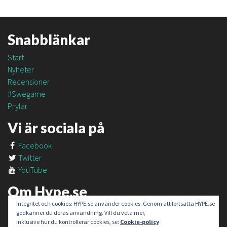
Snabblänkar
Start
Nyheter
Recensioner
#Swegame
Prylar
Vi är sociala på
Facebook
Twitter
YouTube
Om Hype.se
Integritet och cookies: HYPE.se använder cookies. Genom att fortsätta HYPE.se
Om oss
godkänner du deras användning. Vill du veta mer,
Om #SweGame
inklusive hur du kontrollerar cookies, se:
Cookie-policy