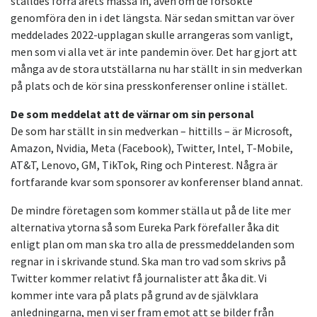
ställdes förra årets mässa in, även om de försökte
genomföra den in i det längsta. När sedan smittan var över
meddelades 2022-upplagan skulle arrangeras som vanligt,
men som vi alla vet är inte pandemin över. Det har gjort att
många av de stora utställarna nu har ställt in sin medverkan
på plats och de kör sina presskonferenser online i stället.
De som meddelat att de värnar om sin personal
De som har ställt in sin medverkan – hittills – är Microsoft,
Amazon, Nvidia, Meta (Facebook), Twitter, Intel, T-Mobile,
AT&T, Lenovo, GM, TikTok, Ring och Pinterest. Några är
fortfarande kvar som sponsorer av konferenser bland annat.
De mindre företagen som kommer ställa ut på de lite mer
alternativa ytorna så som Eureka Park förefaller åka dit
enligt plan om man ska tro alla de pressmeddelanden som
regnar in i skrivande stund. Ska man tro vad som skrivs på
Twitter kommer relativt få journalister att åka dit. Vi
kommer inte vara på plats på grund av de självklara
anledningarna, men vi ser fram emot att se bilder från