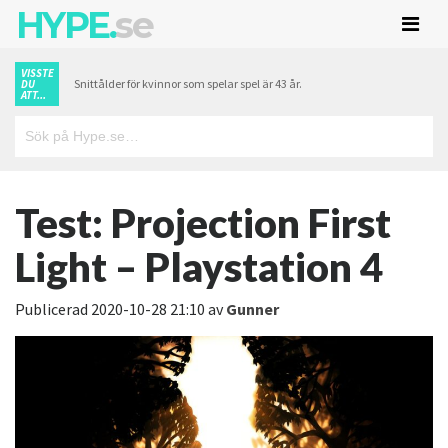
HYPE.
se
VISSTE
Snittålder för kvinnor som spelar spel är 43 år.
DU
ATT...
Test: Projection First
Light – Playstation 4
Publicerad
2020-10-28 21:10
av
Gunner