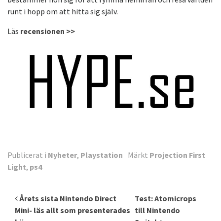
runt i hopp om att hitta sig själv.
Läs
recensionen >>
Publicerat i
Nyheter
,
Playstation
Märkt
Projection First
Light
,
ps4
Inläggsnavigering
Årets sista Nintendo Direct
Test: Atomicrops
Mini- läs allt som presenterades
till Nintendo