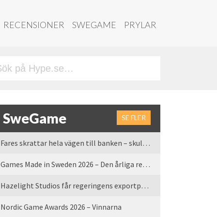
RECENSIONER
SWEGAME
PRYLAR
SweGame
SE FLER
Fares skrattar hela vägen till banken – skulle vi tro
Games Made in Sweden 2026 – Den årliga rean är tillbaka
Hazelight Studios får regeringens exportpris 2025
Nordic Game Awards 2026 – Vinnarna