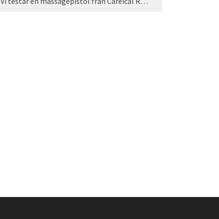
Vi testar en massagepistol från Careical Recovery