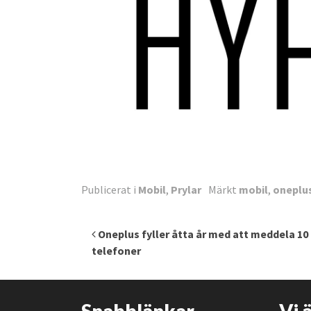
Publicerat i
Mobil
,
Prylar
Märkt
mobil
,
oneplu
Inläggsnavigering
Oneplus fyller åtta år med att meddela 10 
telefoner