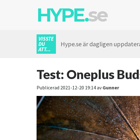
HYPE.
se
VISSTE
Hype.se är dagligen uppdatera
DU
ATT...
Test: Oneplus Bud
Publicerad
2021-12-20 19:14
av
Gunner