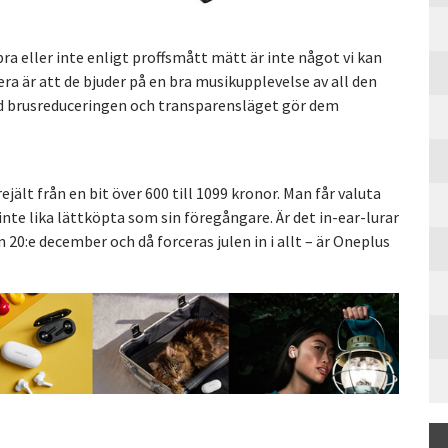
bra eller inte enligt proffsmått mätt är inte något vi kan
ra är att de bjuder på en bra musikupplevelse av all den
ed brusreduceringen och transparensläget gör dem
jält från en bit över 600 till 1099 kronor. Man får valuta
inte lika lättköpta som sin föregångare. Är det in-ear-lurar
 20:e december och då forceras julen in i allt – är Oneplus