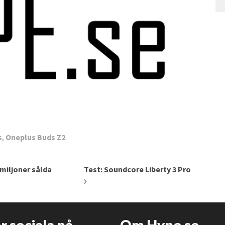
s
,
Oneplus Buds Z2
miljoner sålda
Test: Soundcore Liberty 3 Pro