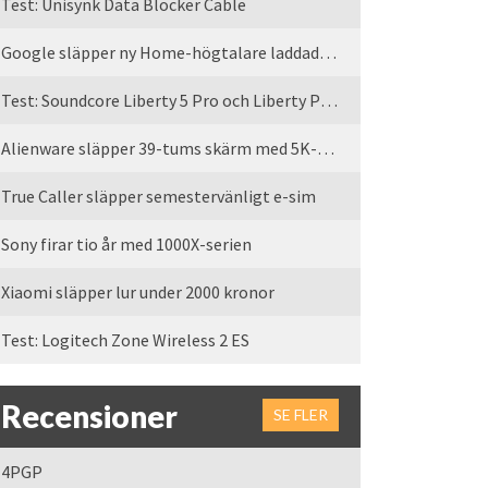
Test: Unisynk Data Blocker Cable
Google släpper ny Home-högtalare laddad med Gemini
Test: Soundcore Liberty 5 Pro och Liberty Pro Max
Alienware släpper 39-tums skärm med 5K-upplösning
True Caller släpper semestervänligt e-sim
Sony firar tio år med 1000X-serien
Xiaomi släpper lur under 2000 kronor
Test: Logitech Zone Wireless 2 ES
Recensioner
SE FLER
4PGP