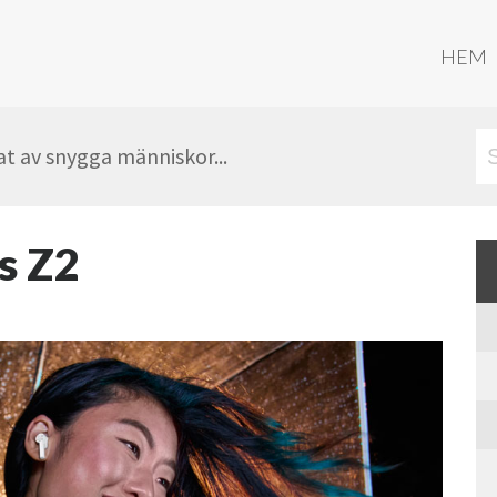
HEM
t av snygga människor...
s Z2