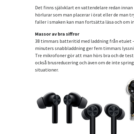
Det finns självklart en vattendelare redan inna
hörlurar som man placerar i örat eller de man tr
faller i smaken kan man fortsätta läsa och om in
Massor av bra siffror
38 timmars batteritid med laddning från etuiet 
minuters snabbladdning ger fem timmars lyssnin
Tre mikrofoner gör att man hörs bra och de tester
också brusreducering och även om de inte springe
situationer.