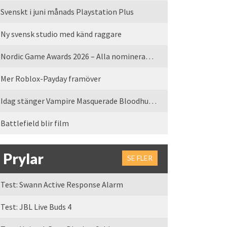
Svenskt i juni månads Playstation Plus
Ny svensk studio med känd raggare
Nordic Game Awards 2026 – Alla nominerade spel
Mer Roblox-Payday framöver
Idag stänger Vampire Masquerade Bloodhunt servrarna
Battlefield blir film
Prylar
SE FLER
Test: Swann Active Response Alarm
Test: JBL Live Buds 4