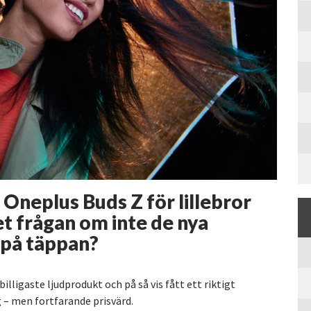
i Oneplus Buds Z för lillebror
et frågan om inte de nya
 på täppan?
illigaste ljudprodukt och på så vis fått ett riktigt
g – men fortfarande prisvärd.