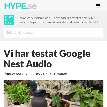
HYPE.
se
VISSTE
Den årliga tv-spelsmässan E3 använder lika mycket elektricitet
DU
under tre dagar som en amerikansk storstad använder under ett år.
ATT...
Vi har testat Google
Nest Audio
Publicerad
2020-10-05 21:21
av
Gunner