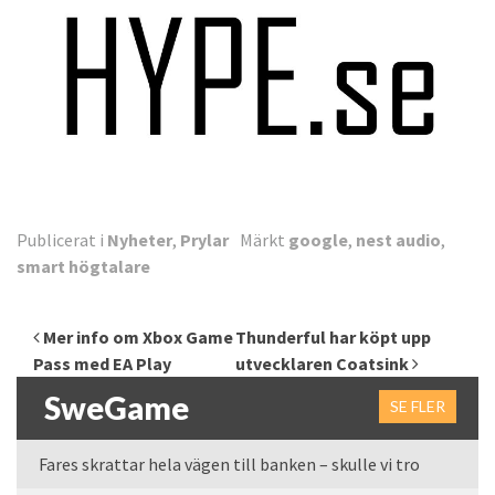
Publicerat i
Nyheter
,
Prylar
Märkt
google
,
nest audio
,
smart högtalare
Inläggsnavigering
Mer info om Xbox Game
Thunderful har köpt upp
Pass med EA Play
utvecklaren Coatsink
SweGame
SE FLER
Fares skrattar hela vägen till banken – skulle vi tro