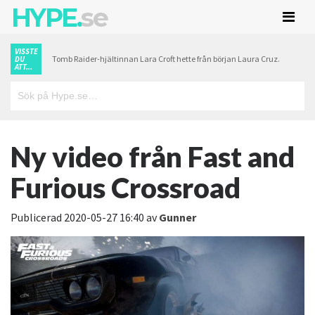
HYPE.
se
VISSTE
Tomb Raider-hjältinnan Lara Croft hette från början Laura Cruz.
DU
ATT...
Ny video från Fast and
Furious Crossroad
Publicerad
2020-05-27 16:40
av
Gunner