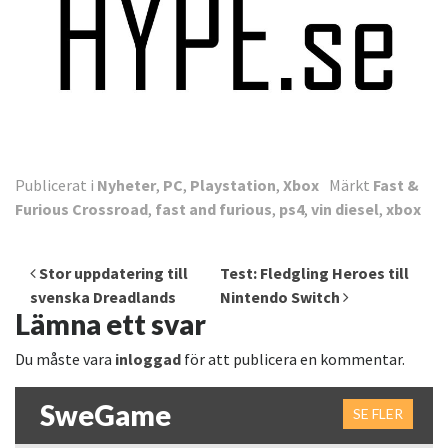
Publicerat i
Nyheter
,
PC
,
Playstation
,
Xbox
Märkt
Fast &
Furious Crossroad
,
fast and furious
,
ps4
,
vin diesel
,
xbox
Inläggsnavigering
Stor uppdatering till
Test: Fledgling Heroes till
svenska Dreadlands
Nintendo Switch
Lämna ett svar
Du måste vara
inloggad
för att publicera en kommentar.
SweGame
SE FLER