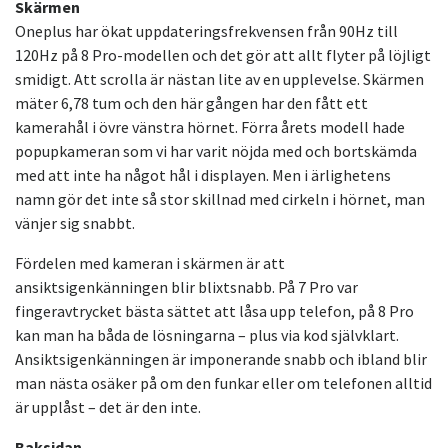
Skärmen
Oneplus har ökat uppdateringsfrekvensen från 90Hz till
120Hz på 8 Pro-modellen och det gör att allt flyter på löjligt
smidigt. Att scrolla är nästan lite av en upplevelse. Skärmen
mäter 6,78 tum och den här gången har den fått ett
kamerahål i övre vänstra hörnet. Förra årets modell hade
popupkameran som vi har varit nöjda med och bortskämda
med att inte ha något hål i displayen. Men i ärlighetens
namn gör det inte så stor skillnad med cirkeln i hörnet, man
vänjer sig snabbt.
Fördelen med kameran i skärmen är att
ansiktsigenkänningen blir blixtsnabb. På 7 Pro var
fingeravtrycket bästa sättet att låsa upp telefon, på 8 Pro
kan man ha båda de lösningarna – plus via kod självklart.
Ansiktsigenkänningen är imponerande snabb och ibland blir
man nästa osäker på om den funkar eller om telefonen alltid
är upplåst – det är den inte.
Baksidan