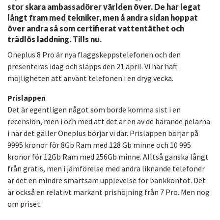
stor skara ambassadörer världen över. De har legat
långt fram med tekniker, men å andra sidan hoppat
över andra så som certifierat vattentäthet och
trådlös laddning. Tills nu.
Oneplus 8 Pro är nya flaggskeppstelefonen och den
presenteras idag och släpps den 21 april. Vi har haft
möjligheten att använt telefonen i en dryg vecka.
Prislappen
Det är egentligen något som borde komma sist i en
recension, men i och med att det är en av de bärande pelarna
i när det gäller Oneplus börjar vi där. Prislappen börjar på
9995 kronor för 8Gb Ram med 128 Gb minne och 10 995
kronor för 12Gb Ram med 256Gb minne. Alltså ganska långt
från gratis, men i jämförelse med andra liknande telefoner
är det en mindre smärtsam upplevelse för bankkontot. Det
är också en relativt markant prishöjning från 7 Pro. Men nog
om priset.