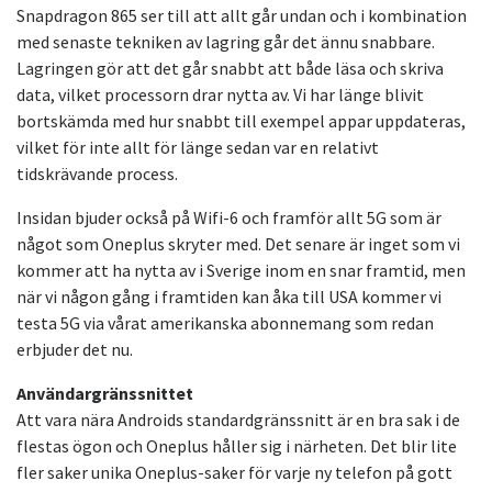
Snapdragon 865 ser till att allt går undan och i kombination
med senaste tekniken av lagring går det ännu snabbare.
Lagringen gör att det går snabbt att både läsa och skriva
data, vilket processorn drar nytta av. Vi har länge blivit
bortskämda med hur snabbt till exempel appar uppdateras,
vilket för inte allt för länge sedan var en relativt
tidskrävande process.
Insidan bjuder också på Wifi-6 och framför allt 5G som är
något som Oneplus skryter med. Det senare är inget som vi
kommer att ha nytta av i Sverige inom en snar framtid, men
när vi någon gång i framtiden kan åka till USA kommer vi
testa 5G via vårat amerikanska abonnemang som redan
erbjuder det nu.
Användargränssnittet
Att vara nära Androids standardgränssnitt är en bra sak i de
flestas ögon och Oneplus håller sig i närheten. Det blir lite
fler saker unika Oneplus-saker för varje ny telefon på gott