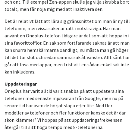
och ont. Till exempel Zen-appen skulle jag vilja skrubba bort
totalt, men får nöja mig med att inaktivera den.
Det är relativt lätt att lära sig gränssnittet om man är ny till
telefonen, men vissa saker är rätt motsträviga. Har man
använt en Oneplus-telefon tidigare är det som att hoppa in i
sina favorittofflor. En sak som fortfarande saknas är att man
kan snurra hemskärmarna oändligt, nu måsta man gå höger
till det tar slut och sedan samma sak åt vänster. Allt sånt här
går att lösa med appar, men trist att en sådan enkel sak inte
kan inkluderas.
Uppdateringar
Oneplus har varit alltid varit snabba på att uppdatera sina
telefoner med senaste mjukvaran från Google, men nu på
senare tid har även de börjat släpa efter lite. Med fler
modeller av telefoner och fler funktioner kanske det är där
skon klämmer? Vi hoppas på att uppdateringsfrekvensen
återgår till sitt höga tempo med 8-telefonerna.