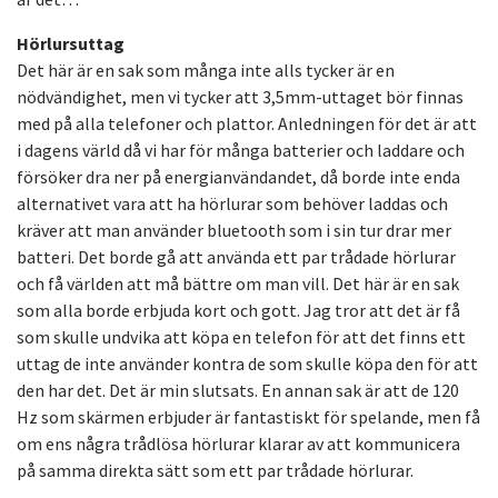
Hörlursuttag
Det här är en sak som många inte alls tycker är en
nödvändighet, men vi tycker att 3,5mm-uttaget bör finnas
med på alla telefoner och plattor. Anledningen för det är att
i dagens värld då vi har för många batterier och laddare och
försöker dra ner på energianvändandet, då borde inte enda
alternativet vara att ha hörlurar som behöver laddas och
kräver att man använder bluetooth som i sin tur drar mer
batteri. Det borde gå att använda ett par trådade hörlurar
och få världen att må bättre om man vill. Det här är en sak
som alla borde erbjuda kort och gott. Jag tror att det är få
som skulle undvika att köpa en telefon för att det finns ett
uttag de inte använder kontra de som skulle köpa den för att
den har det. Det är min slutsats. En annan sak är att de 120
Hz som skärmen erbjuder är fantastiskt för spelande, men få
om ens några trådlösa hörlurar klarar av att kommunicera
på samma direkta sätt som ett par trådade hörlurar.