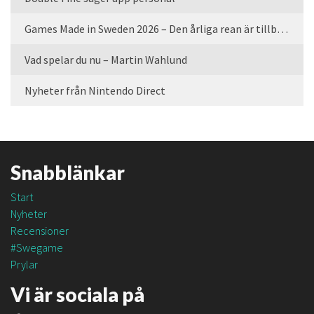
Games Made in Sweden 2026 – Den årliga rean är tillbaka
Vad spelar du nu – Martin Wahlund
Nyheter från Nintendo Direct
Snabblänkar
Start
Nyheter
Recensioner
#Swegame
Prylar
Vi är sociala på