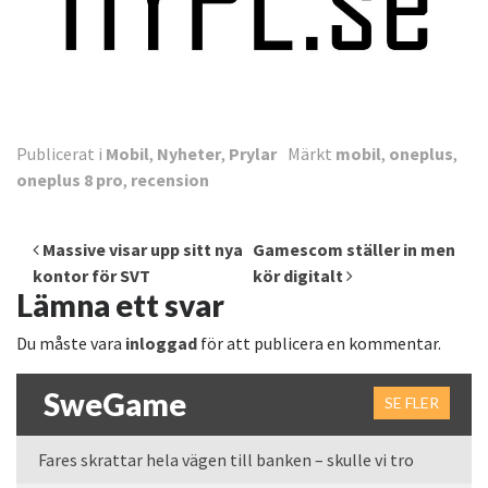
Publicerat i
Mobil
,
Nyheter
,
Prylar
Märkt
mobil
,
oneplus
,
oneplus 8 pro
,
recension
Inläggsnavigering
Massive visar upp sitt nya
Gamescom ställer in men
kontor för SVT
kör digitalt
Lämna ett svar
Du måste vara
inloggad
för att publicera en kommentar.
SweGame
SE FLER
Fares skrattar hela vägen till banken – skulle vi tro