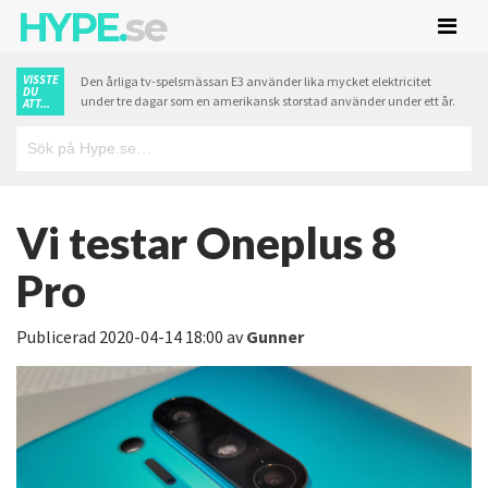
HYPE.
se
VISSTE
Den årliga tv-spelsmässan E3 använder lika mycket elektricitet
DU
under tre dagar som en amerikansk storstad använder under ett år.
ATT...
Vi testar Oneplus 8
Pro
Publicerad
2020-04-14 18:00
av
Gunner