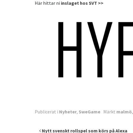
Här hittar ni
inslaget hos SVT >>
Publicerat i
Nyheter
,
SweGame
Märkt
malmö
Inläggsnavigering
Nytt svenskt rollspel som körs på Alexa