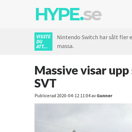
HYPE.
se
VISSTE
Nintendo Switch har sålt fler
DU
massa.
ATT...
Massive visar upp 
SVT
Publicerad
2020-04-12 11:04
av
Gunner