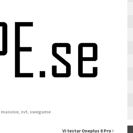
,
massive
,
svt
,
swegame
Vi testar Oneplus 8 Pro