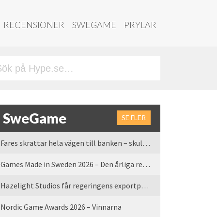
RECENSIONER
SWEGAME
PRYLAR
SweGame
SE FLER
Fares skrattar hela vägen till banken – skulle vi tro
Games Made in Sweden 2026 – Den årliga rean är tillbaka
Hazelight Studios får regeringens exportpris 2025
Nordic Game Awards 2026 – Vinnarna