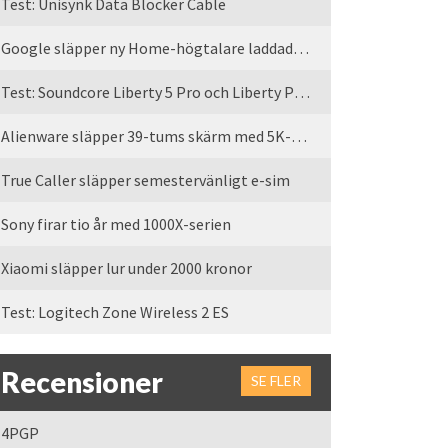
Test: Unisynk Data Blocker Cable
Google släpper ny Home-högtalare laddad med Gemini
Test: Soundcore Liberty 5 Pro och Liberty Pro Max
Alienware släpper 39-tums skärm med 5K-upplösning
True Caller släpper semestervänligt e-sim
Sony firar tio år med 1000X-serien
Xiaomi släpper lur under 2000 kronor
Test: Logitech Zone Wireless 2 ES
Recensioner
SE FLER
4PGP