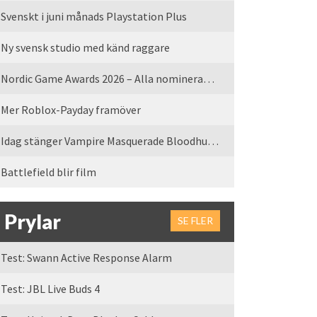
Svenskt i juni månads Playstation Plus
Ny svensk studio med känd raggare
Nordic Game Awards 2026 – Alla nominerade spel
Mer Roblox-Payday framöver
Idag stänger Vampire Masquerade Bloodhunt servrarna
Battlefield blir film
Prylar
SE FLER
Test: Swann Active Response Alarm
Test: JBL Live Buds 4