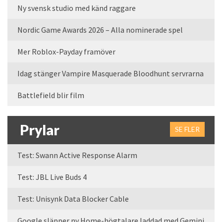
Ny svensk studio med känd raggare
Nordic Game Awards 2026 – Alla nominerade spel
Mer Roblox-Payday framöver
Idag stänger Vampire Masquerade Bloodhunt servrarna
Battlefield blir film
Prylar
SE FLER
Test: Swann Active Response Alarm
Test: JBL Live Buds 4
Test: Unisynk Data Blocker Cable
Google släpper ny Home-högtalare laddad med Gemini