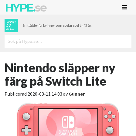
HYPE.
se
VISSTE
Snittålder för kvinnor som spelar spel är 43 år.
DU
ATT...
Nintendo släpper ny
färg på Switch Lite
Publicerad
2020-03-11 14:03
av
Gunner