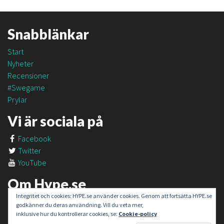
Snabblänkar
Start
Nyheter
Recensioner
#Swegame
Prylar
Vi är sociala på
Facebook
Twitter
YouTube
Om Hype.se
Integritet och cookies: HYPE.se använder cookies. Genom att fortsätta HYPE.se
Om oss
godkänner du deras användning. Vill du veta mer,
Om #SweGame
inklusive hur du kontrollerar cookies, se:
Cookie-policy