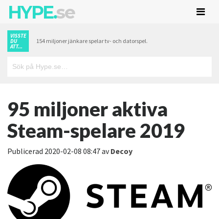
HYPE.
se
VISSTE
154 miljoner jänkare spelar tv- och datorspel.
DU
ATT...
95 miljoner aktiva
Steam-spelare 2019
Publicerad
2020-02-08 08:47
av
Decoy