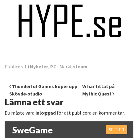
Publicerat i
Nyheter
,
PC
Märkt
steam
Inläggsnavigering
Thunderful Games köper upp
Vi har tittat på
Skövde-studio
Mythic Quest
Lämna ett svar
Du måste vara
inloggad
för att publicera en kommentar.
SweGame
SE FLER