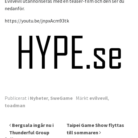
Evilvevil utannonseras med en teaser-film och den ser du
nedanför.
https://youtu.be/jnpxAcm93tk
Publicerat i
Nyheter
,
SweGame
Märkt
evilvevil
,
toadman
Inläggsnavigering
Bergsala ingår nu i
Taipei Game Show flyttas
Thunderful Group
till sommaren