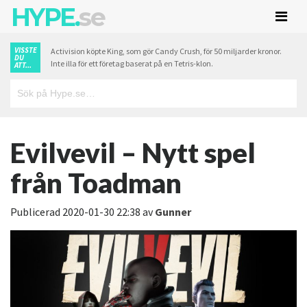
HYPE.
se
VISSTE
Activision köpte King, som gör Candy Crush, för 50 miljarder kronor.
DU
Inte illa för ett företag baserat på en Tetris-klon.
ATT...
Evilvevil – Nytt spel
från Toadman
Publicerad
2020-01-30 22:38
av
Gunner