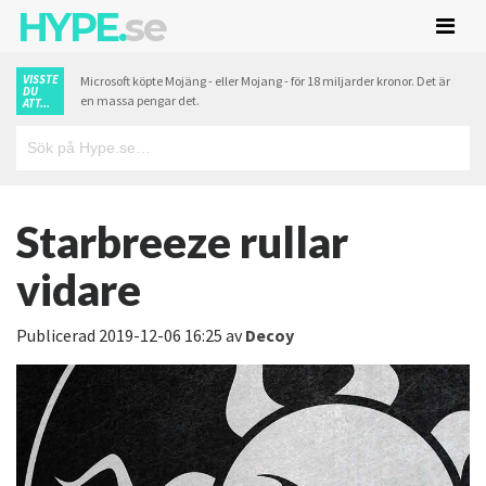
HYPE.
se
VISSTE
Microsoft köpte Mojäng - eller Mojang - för 18 miljarder kronor. Det är
DU
en massa pengar det.
ATT...
Starbreeze rullar
vidare
Publicerad
2019-12-06 16:25
av
Decoy