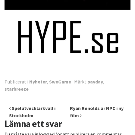
Publicerat i
Nyheter
,
SweGame
Märkt
payday
,
starbreeze
Inläggsnavigering
Spelutvecklarkväll i
Ryan Renolds är NPC i ny
Stockholm
film
Lämna ett svar
Du måste vara
inloggad
för att publicera en kommentar.