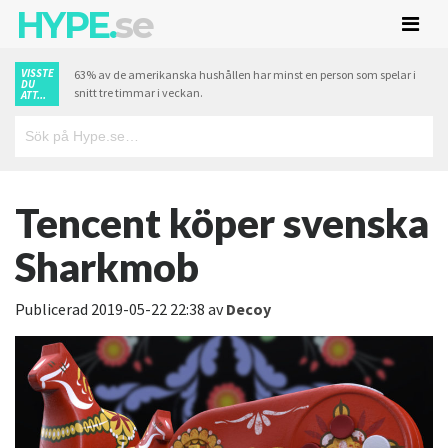
HYPE.
se
VISSTE
63% av de amerikanska hushållen har minst en person som spelar i
DU
snitt tre timmar i veckan.
ATT...
Tencent köper svenska
Sharkmob
Publicerad
2019-05-22 22:38
av
Decoy