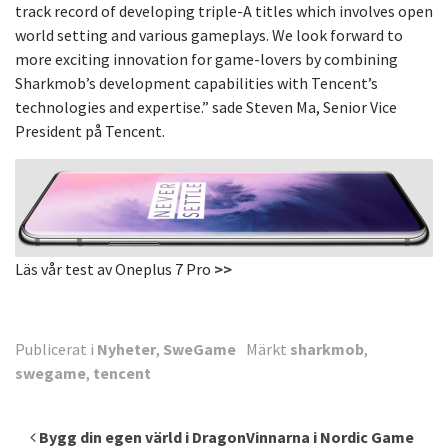
track record of developing triple-A titles which involves open
world setting and various gameplays. We look forward to
more exciting innovation for game-lovers by combining
Sharkmob’s development capabilities with Tencent’s
technologies and expertise.” sade Steven Ma, Senior Vice
President på Tencent.
Läs vår test av Oneplus 7 Pro
>>
Publicerat i
Nyheter
,
SweGame
Märkt
sharkmob
,
swegame
,
tencent
Inläggsnavigering
Bygg din egen värld i Dragon
Vinnarna i Nordic Game