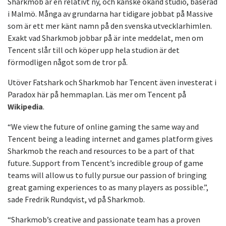
Sharkmob är en relativt ny, och kanske okänd studio, baserad
i Malmö. Många av grundarna har tidigare jobbat på Massive
som är ett mer känt namn på den svenska utvecklarhimlen.
Exakt vad Sharkmob jobbar på är inte meddelat, men om
Tencent slår till och köper upp hela studion är det
förmodligen något som de tror på.
Utöver Fatshark och Sharkmob har Tencent även investerat i
Paradox här på hemmaplan. Läs mer om Tencent på
Wikipedia
.
“We view the future of online gaming the same way and
Tencent being a leading internet and games platform gives
Sharkmob the reach and resources to be a part of that
future. Support from Tencent’s incredible group of game
teams will allow us to fully pursue our passion of bringing
great gaming experiences to as many players as possible.”,
sade Fredrik Rundqvist, vd på Sharkmob.
​“Sharkmob’s creative and passionate team has a proven