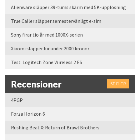
Alienware släpper 39-tums skärm med 5K-upplösning
True Caller släpper semestervänligt e-sim
Sony firar tio år med 1000X-serien
Xiaomi släpper lur under 2000 kronor
Test: Logitech Zone Wireless 2 ES
Recensioner
SE FLER
4PGP
Forza Horizon 6
Rushing Beat X: Return of Brawl Brothers