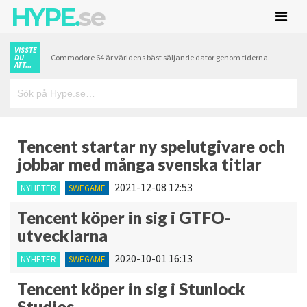
HYPE.
se
VISSTE
Commodore 64 är världens bäst säljande dator genom tiderna.
DU
ATT...
Tencent startar ny spelutgivare och
jobbar med många svenska titlar
2021-12-08 12:53
NYHETER
SWEGAME
Tencent köper in sig i GTFO-
utvecklarna
2020-10-01 16:13
NYHETER
SWEGAME
Tencent köper in sig i Stunlock
Studios