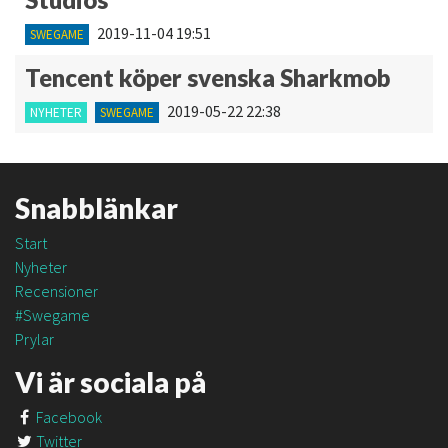
2019-11-04 19:51
SWEGAME
Tencent köper svenska Sharkmob
2019-05-22 22:38
NYHETER
SWEGAME
Snabblänkar
Start
Nyheter
Recensioner
#Swegame
Prylar
Vi är sociala på
Facebook
Twitter