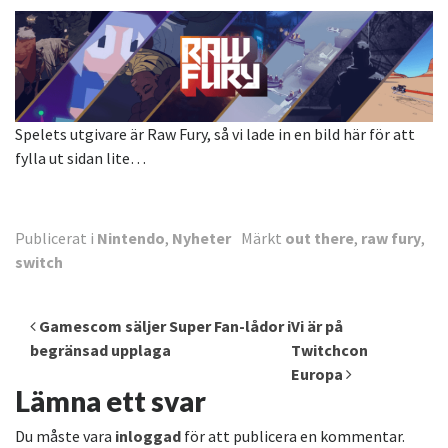
Spelets utgivare är Raw Fury, så vi lade in en bild här för att
fylla ut sidan lite…
Publicerat i
Nintendo
,
Nyheter
Märkt
out there
,
raw fury
,
switch
Inläggsnavigering
Gamescom säljer Super Fan-lådor i
Vi är på
begränsad upplaga
Twitchcon
Europa
Lämna ett svar
Du måste vara
inloggad
för att publicera en kommentar.