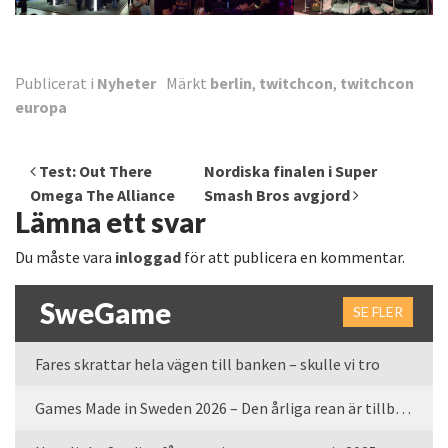
Publicerat i
Nyheter
Märkt
berlin
,
twitchcon
,
twitchcon
europa
Inläggsnavigering
Test: Out There
Nordiska finalen i Super
Omega The Alliance
Smash Bros avgjord
Lämna ett svar
Du måste vara
inloggad
för att publicera en kommentar.
SweGame
SE FLER
Fares skrattar hela vägen till banken – skulle vi tro
Games Made in Sweden 2026 – Den årliga rean är tillbaka