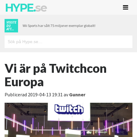
HYPE.
se
VISSTE
Wii Sports har sålt 75 miljoner exemplar globalt!
DU
ATT...
Vi är på Twitchcon
Europa
Publicerad
2019-04-13 19:31
av
Gunner