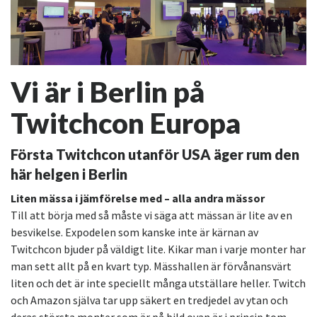
Vi är i Berlin på
Twitchcon Europa
Första Twitchcon utanför USA äger rum den
här helgen i Berlin
Liten mässa i jämförelse med – alla andra mässor
Till att börja med så måste vi säga att mässan är lite av en
besvikelse. Expodelen som kanske inte är kärnan av
Twitchcon bjuder på väldigt lite. Kikar man i varje monter har
man sett allt på en kvart typ. Mässhallen är förvånansvärt
liten och det är inte speciellt många utställare heller. Twitch
och Amazon själva tar upp säkert en tredjedel av ytan och
deras största monter som är på bild ovan är i princip tom.