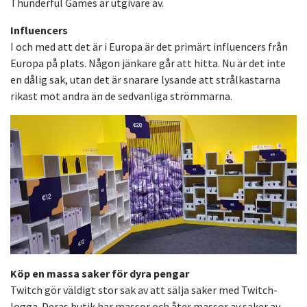
Thunderful Games är utgivare av.
Influencers
I och med att det är i Europa är det primärt influencers från
Europa på plats. Någon jänkare går att hitta. Nu är det inte
en dålig sak, utan det är snarare lysande att strålkastarna
rikast mot andra än de sedvanliga strömmarna.
Köp en massa saker för dyra pengar
Twitch gör väldigt stor sak av att sälja saker med Twitch-
logga. Deras butik har massor och åter massor av saker av