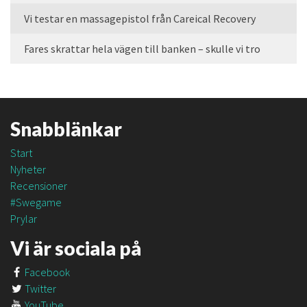
Vi testar en massagepistol från Careical Recovery
Fares skrattar hela vägen till banken – skulle vi tro
Snabblänkar
Start
Nyheter
Recensioner
#Swegame
Prylar
Vi är sociala på
Facebook
Twitter
YouTube