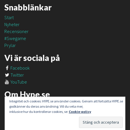
Snabblänkar
Start
Nyheter
Recensioner
#Swegame
Prylar
Vi är sociala på
Facebook
Twitter
YouTube
Om Hype.se
Integritet och cookies: HYPE.se använder cookies. Genom att fortsätta HYPE.se
Om oss
godkänner du deras användning. Vill du veta mer,
Om #SweGame
inklusive hur du kontrollerar cookies, se:
Cookie-policy
Kontakt