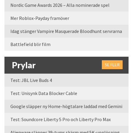
Nordic Game Awards 2026 – Alla nominerade spel
Mer Roblox-Payday framöver
Idag stänger Vampire Masquerade Bloodhunt servrarna
Battlefield blir film
Prylar
SE FLER
Test: JBL Live Buds 4
Test: Unisynk Data Blocker Cable
Google släpper ny Home-högtalare laddad med Gemini
Test: Soundcore Liberty 5 Pro och Liberty Pro Max
Alienware släpper 39-tums skärm med 5K-upplösning