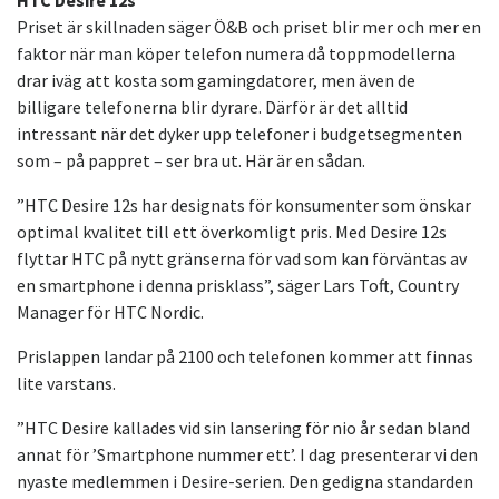
HTC Desire 12s
Priset är skillnaden säger Ö&B och priset blir mer och mer en
faktor när man köper telefon numera då toppmodellerna
drar iväg att kosta som gamingdatorer, men även de
billigare telefonerna blir dyrare. Därför är det alltid
intressant när det dyker upp telefoner i budgetsegmenten
som – på pappret – ser bra ut. Här är en sådan.
”HTC Desire 12s har designats för konsumenter som önskar
optimal kvalitet till ett överkomligt pris. Med Desire 12s
flyttar HTC på nytt gränserna för vad som kan förväntas av
en smartphone i denna prisklass”, säger Lars Toft, Country
Manager för HTC Nordic.
Prislappen landar på 2100 och telefonen kommer att finnas
lite varstans.
”HTC Desire kallades vid sin lansering för nio år sedan bland
annat för ’Smartphone nummer ett’. I dag presenterar vi den
nyaste medlemmen i Desire-serien. Den gedigna standarden