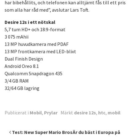
har bibehållits, och telefonen kan alltjämt fås till ett pris
som alla har råd med”, avslutar Lars Toft.
Desire 12s i ett nötskal
5,7 tum HD+ och 18:9-format
3 075 mAhii
13 MP huvudkamera med PDAF
13 MP frontkamera med LED-blixt
Dual Finish Design
Android Oreo 8.1
Qualcomm Snapdragon 435
3/4 GB RAM
32/64 GB lagring
Publicerat i
Mobil
,
Prylar
Märkt
desire 12s
,
htc
,
mobil
Inläggsnavigering
Test: New Super Mario Bros
Är du bäst i Europa på