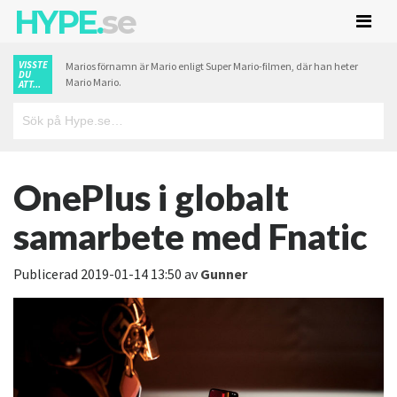
HYPE.
se
VISSTE
Marios förnamn är Mario enligt Super Mario-filmen, där han heter
DU
Mario Mario.
ATT...
OnePlus i globalt
samarbete med Fnatic
Publicerad
2019-01-14 13:50
av
Gunner