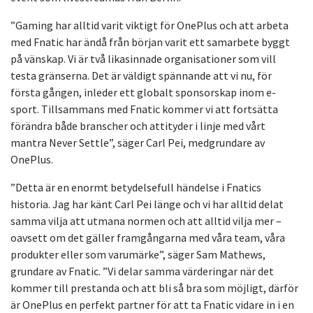
”Gaming har alltid varit viktigt för OnePlus och att arbeta
med Fnatic har ändå från början varit ett samarbete byggt
på vänskap. Vi är två likasinnade organisationer som vill
testa gränserna. Det är väldigt spännande att vi nu, för
första gången, inleder ett globalt sponsorskap inom e-
sport. Tillsammans med Fnatic kommer vi att fortsätta
förändra både branscher och attityder i linje med vårt
mantra Never Settle”, säger Carl Pei, medgrundare av
OnePlus.
”Detta är en enormt betydelsefull händelse i Fnatics
historia. Jag har känt Carl Pei länge och vi har alltid delat
samma vilja att utmana normen och att alltid vilja mer –
oavsett om det gäller framgångarna med våra team, våra
produkter eller som varumärke”, säger Sam Mathews,
grundare av Fnatic. ”Vi delar samma värderingar när det
kommer till prestanda och att bli så bra som möjligt, därför
är OnePlus en perfekt partner för att ta Fnatic vidare in i en