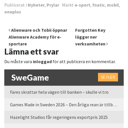
Publicerat i
Nyheter
,
Prylar
Märkt
e-sport
,
fnatic
,
mobil
,
oneplus
Inläggsnavigering
Alienware och Tobii öppnar
Forgotten Key
Alienware Academy för e-
lägger ner
sportare
verksamheten
Lämna ett svar
Du måste vara
inloggad
för att publicera en kommentar.
SweGame
SE FLER
Fares skrattar hela vägen till banken – skulle vi tro
Games Made in Sweden 2026 – Den årliga rean är tillbaka
Hazelight Studios får regeringens exportpris 2025