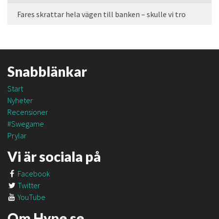
Fares skrattar hela vägen till banken – skulle vi tro
Snabblänkar
Start
Nyheter
Recensioner
#Swegame
Prylar
Vi är sociala på
Facebook
Twitter
YouTube
Om Hype.se