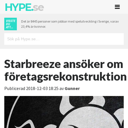
HYPE.
se
VISSTE
Det är 8445 personer som jobbar med spelutveckling i Sverige, varav
DU
23,4% är kvinnor.
ATT...
Starbreeze ansöker om
företagsrekonstruktion
Publicerad
2018-12-03 18:25
av
Gunner