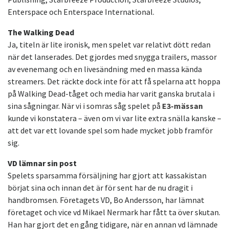
Enterspace och Enterspace International.
The Walking Dead
Ja, titeln är lite ironisk, men spelet var relativt dött redan
när det lanserades. Det gjordes med snygga trailers, massor
av evenemang och en livesändning med en massa kända
streamers. Det räckte dock inte för att få spelarna att hoppa
på Walking Dead-tåget och media har varit ganska brutala i
sina sågningar. När vi i somras såg spelet på
E3-mässan
kunde vi konstatera – även om vi var lite extra snälla kanske –
att det var ett lovande spel som hade mycket jobb framför
sig.
VD lämnar sin post
Spelets sparsamma försäljning har gjort att kassakistan
börjat sina och innan det är för sent har de nu dragit i
handbromsen. Företagets VD, Bo Andersson, har lämnat
företaget och vice vd Mikael Nermark har fått ta över skutan.
Han har gjort det en gång tidigare, när en annan vd lämnade