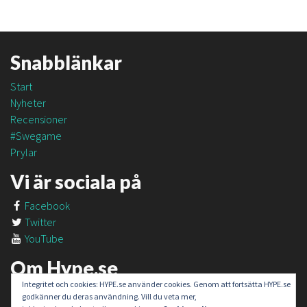
Snabblänkar
Start
Nyheter
Recensioner
#Swegame
Prylar
Vi är sociala på
Facebook
Twitter
YouTube
Om Hype.se
Integritet och cookies: HYPE.se använder cookies. Genom att fortsätta HYPE.se
Om oss
godkänner du deras användning. Vill du veta mer,