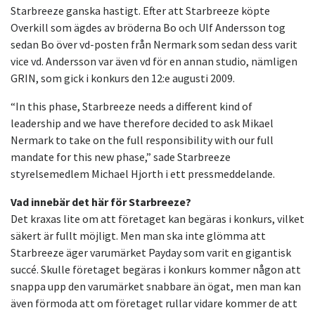
Starbreeze ganska hastigt. Efter att Starbreeze köpte
Overkill som ägdes av bröderna Bo och Ulf Andersson tog
sedan Bo över vd-posten från Nermark som sedan dess varit
vice vd. Andersson var även vd för en annan studio, nämligen
GRIN, som gick i konkurs den 12:e augusti 2009.
“In this phase, Starbreeze needs a different kind of
leadership and we have therefore decided to ask Mikael
Nermark to take on the full responsibility with our full
mandate for this new phase,” sade Starbreeze
styrelsemedlem Michael Hjorth i ett pressmeddelande.
Vad innebär det här för Starbreeze?
Det kraxas lite om att företaget kan begäras i konkurs, vilket
säkert är fullt möjligt. Men man ska inte glömma att
Starbreeze äger varumärket Payday som varit en gigantisk
succé. Skulle företaget begäras i konkurs kommer någon att
snappa upp den varumärket snabbare än ögat, men man kan
även förmoda att om företaget rullar vidare kommer de att