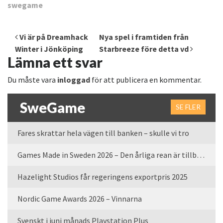
swegame
Inläggsnavigering
Vi är på Dreamhack
Nya spel i framtiden från
Winter i Jönköping
Starbreeze före detta vd
Lämna ett svar
Du måste vara
inloggad
för att publicera en kommentar.
SweGame
SE FLER
Fares skrattar hela vägen till banken – skulle vi tro
Games Made in Sweden 2026 – Den årliga rean är tillbaka
Hazelight Studios får regeringens exportpris 2025
Nordic Game Awards 2026 – Vinnarna
Svenskt i juni månads Playstation Plus