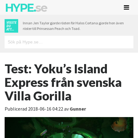
HYPE.
se
VISSTE
Innan Jen Taylor gjorde rösten för Halos Cortana gjorde hon även
DU
röster till Prinsessan Peach och Toad.
ATT...
Test: Yoku’s Island
Express från svenska
Villa Gorilla
Publicerad
2018-06-16 04:22
av
Gunner