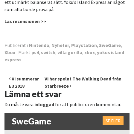
ett utmärkt balanserat sätt. Yoku’s Island Express är något
som alla borde prova på.
Läs recensionen >>
Publicerat i
Nintendo
,
Nyheter
,
Playstation
,
SweGame
,
Xbox
Märkt
ps4
,
switch
,
villa gorilla
,
xbox
,
yokus island
express
Inläggsnavigering
Vi summerar
Vi har spelat The Walking Dead från
E3 2018
Starbreeze
Lämna ett svar
Du måste vara
inloggad
för att publicera en kommentar.
SweGame
SE FLER