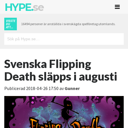
HYPE.
se
VISSTE
16494 personer är anställda i svenskägda spelföretag utomlands.
DU
ATT...
Svenska Flipping
Death släpps i augusti
Publicerad
2018-04-26 17:50
av
Gunner