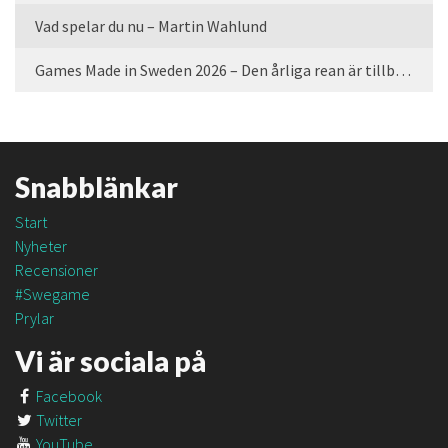
Vad spelar du nu – Martin Wahlund
Games Made in Sweden 2026 – Den årliga rean är tillbaka
Snabblänkar
Start
Nyheter
Recensioner
#Swegame
Prylar
Vi är sociala på
Facebook
Twitter
YouTube