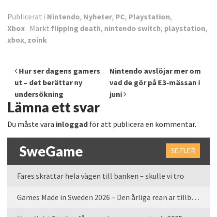
Publicerat i
Nintendo
,
Nyheter
,
PC
,
Playstation
,
Xbox
Märkt
flipping death
,
nintendo switch
,
playstation
,
xbox
,
zoink
Inläggsnavigering
Hur ser dagens gamers
Nintendo avslöjar mer om
ut – det berättar ny
vad de gör på E3-mässan i
undersökning
juni
Lämna ett svar
Du måste vara
inloggad
för att publicera en kommentar.
SweGame
SE FLER
Fares skrattar hela vägen till banken – skulle vi tro
Games Made in Sweden 2026 – Den årliga rean är tillbaka