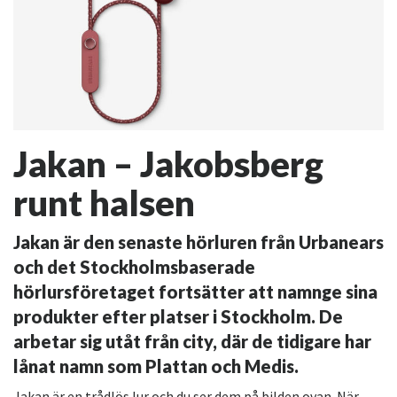
Jakan – Jakobsberg
runt halsen
Jakan är den senaste hörluren från Urbanears
och det Stockholmsbaserade
hörlursföretaget fortsätter att namnge sina
produkter efter platser i Stockholm. De
arbetar sig utåt från city, där de tidigare har
lånat namn som Plattan och Medis.
Jakan är en trådlös lur och du ser dem på bilden ovan. När