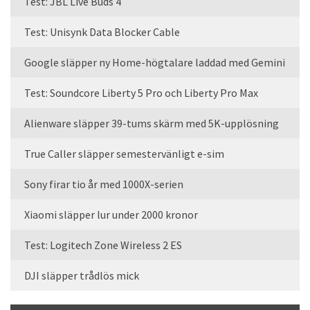
Test: JBL Live Buds 4
Test: Unisynk Data Blocker Cable
Google släpper ny Home-högtalare laddad med Gemini
Test: Soundcore Liberty 5 Pro och Liberty Pro Max
Alienware släpper 39-tums skärm med 5K-upplösning
True Caller släpper semestervänligt e-sim
Sony firar tio år med 1000X-serien
Xiaomi släpper lur under 2000 kronor
Test: Logitech Zone Wireless 2 ES
DJI släpper trådlös mick