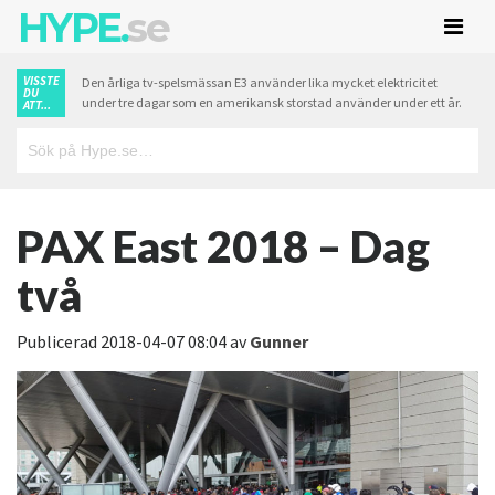
HYPE.
se
VISSTE
Den årliga tv-spelsmässan E3 använder lika mycket elektricitet
DU
under tre dagar som en amerikansk storstad använder under ett år.
ATT...
PAX East 2018 – Dag
två
Publicerad
2018-04-07 08:04
av
Gunner