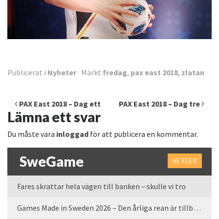
Publicerat i
Nyheter
Märkt
fredag
,
pax east 2018
,
zlatan
Inläggsnavigering
PAX East 2018 – Dag ett
PAX East 2018 – Dag tre
Lämna ett svar
Du måste vara
inloggad
för att publicera en kommentar.
SweGame
SE FLER
Fares skrattar hela vägen till banken – skulle vi tro
Games Made in Sweden 2026 – Den årliga rean är tillbaka