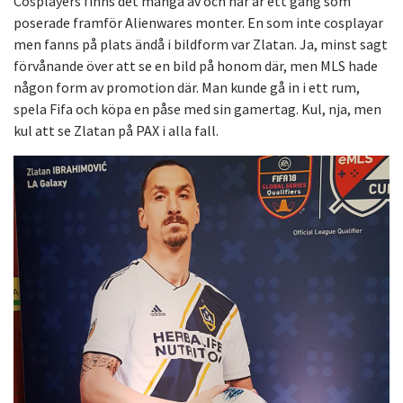
Cosplayers finns det många av och här är ett gäng som
poserade framför Alienwares monter. En som inte cosplayar
men fanns på plats ändå i bildform var Zlatan. Ja, minst sagt
förvånande över att se en bild på honom där, men MLS hade
någon form av promotion där. Man kunde gå in i ett rum,
spela Fifa och köpa en påse med sin gamertag. Kul, nja, men
kul att se Zlatan på PAX i alla fall.