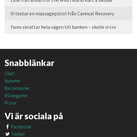
Vi testar en massagepistol från Careical Recovery
Fares skrattar hela vägen till banken – skulle vi tro
Snabblänkar
Start
Nyheter
Recensioner
#Swegame
Prylar
Vi är sociala på
Facebook
Twitter