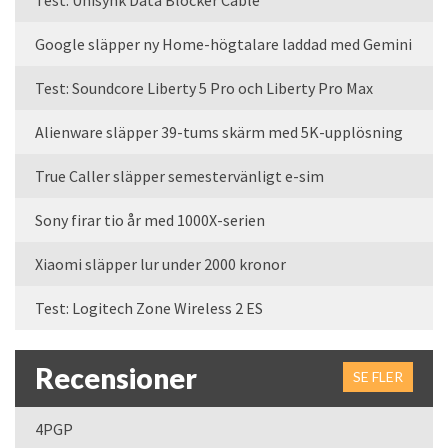
Test: Unisynk Data Blocker Cable
Google släpper ny Home-högtalare laddad med Gemini
Test: Soundcore Liberty 5 Pro och Liberty Pro Max
Alienware släpper 39-tums skärm med 5K-upplösning
True Caller släpper semestervänligt e-sim
Sony firar tio år med 1000X-serien
Xiaomi släpper lur under 2000 kronor
Test: Logitech Zone Wireless 2 ES
Recensioner
SE FLER
4PGP