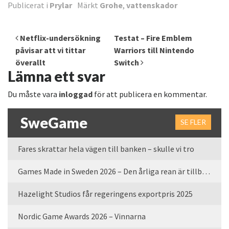
Publicerat i
Prylar
Märkt
Grohe
,
vattenskador
Inläggsnavigering
Netflix-undersökning
Testat – Fire Emblem
påvisar att vi tittar
Warriors till Nintendo
överallt
Switch
Lämna ett svar
Du måste vara
inloggad
för att publicera en kommentar.
SweGame
SE FLER
Fares skrattar hela vägen till banken – skulle vi tro
Games Made in Sweden 2026 – Den årliga rean är tillbaka
Hazelight Studios får regeringens exportpris 2025
Nordic Game Awards 2026 – Vinnarna