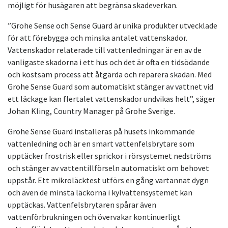
möjligt för husägaren att begränsa skadeverkan.
”Grohe Sense och Sense Guard är unika produkter utvecklade
för att förebygga och minska antalet vattenskador.
Vattenskador relaterade till vattenledningar är en av de
vanligaste skadorna i ett hus och det är ofta en tidsödande
och kostsam process att åtgärda och reparera skadan. Med
Grohe Sense Guard som automatiskt stänger av vattnet vid
ett läckage kan flertalet vattenskador undvikas helt”, säger
Johan Kling, Country Manager på Grohe Sverige.
Grohe Sense Guard installeras på husets inkommande
vattenledning och är en smart vattenfelsbrytare som
upptäcker frostrisk eller sprickor i rörsystemet nedströms
och stänger av vattentillförseln automatiskt om behovet
uppstår. Ett mikroläcktest utförs en gång vartannat dygn
och även de minsta läckorna i kylvattensystemet kan
upptäckas. Vattenfelsbrytaren spårar även
vattenförbrukningen och övervakar kontinuerligt