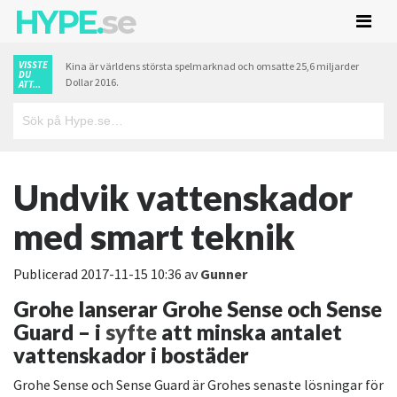
HYPE.
se
VISSTE
Kina är världens största spelmarknad och omsatte 25,6 miljarder
DU
Dollar 2016.
ATT...
Undvik vattenskador
med smart teknik
Publicerad
2017-11-15 10:36
av
Gunner
Grohe lanserar Grohe Sense och Sense
Guard – i
syfte
att minska antalet
vattenskador i bostäder
Grohe Sense och Sense Guard är Grohes senaste lösningar för