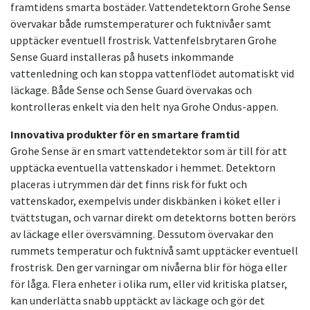
framtidens smarta bostäder. Vattendetektorn Grohe Sense
övervakar både rumstemperaturer och fuktnivåer samt
upptäcker eventuell frostrisk. Vattenfelsbrytaren Grohe
Sense Guard installeras på husets inkommande
vattenledning och kan stoppa vattenflödet automatiskt vid
läckage. Både Sense och Sense Guard övervakas och
kontrolleras enkelt via den helt nya Grohe Ondus-appen.
Innovativa produkter för en smartare framtid
Grohe Sense är en smart vattendetektor som är till för att
upptäcka eventuella vattenskador i hemmet. Detektorn
placeras i utrymmen där det finns risk för fukt och
vattenskador, exempelvis under diskbänken i köket eller i
tvättstugan, och varnar direkt om detektorns botten berörs
av läckage eller översvämning. Dessutom övervakar den
rummets temperatur och fuktnivå samt upptäcker eventuell
frostrisk. Den ger varningar om nivåerna blir för höga eller
för låga. Flera enheter i olika rum, eller vid kritiska platser,
kan underlätta snabb upptäckt av läckage och gör det