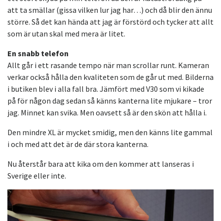
att ta smällar (gissa vilken lur jag har…) och då blir den ännu
större. Så det kan hända att jag är förstörd och tycker att allt
som är utan skal med mera är litet.
En snabb telefon
Allt går i ett rasande tempo när man scrollar runt. Kameran
verkar också hålla den kvaliteten som de går ut med. Bilderna
i butiken blev i alla fall bra. Jämfört med V30 som vi kikade
på för någon dag sedan så känns kanterna lite mjukare – tror
jag. Minnet kan svika. Men oavsett så är den skön att hålla i.
Den mindre XL är mycket smidig, men den känns lite gammal
i och med att det är de där stora kanterna.
Nu återstår bara att kika om den kommer att lanseras i
Sverige eller inte.