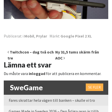
Publicerat i
Mobil
,
Prylar
Märkt
Google Pixel 2 XL
Inläggsnavigering
Twitchcon – dag två och
Ny 31,5 tums skärm från
tre
AOC
Lämna ett svar
Du måste vara
inloggad
för att publicera en kommentar.
SweGame
SE FLER
Fares skrattar hela vägen till banken – skulle vi tro
Games Made in Sweden 2026 – Den årliga rean är tillbaka