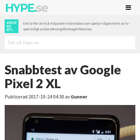
HYPE.
se
VISSTE
Det är fler än två miljarder människor som spelar någon form av tv-
DU
spel enligt undersökningsföretaget Newzoo.
ATT...
Snabbtest av Google
Pixel 2 XL
Publicerad
2017-10-24 04:30
av
Gunner