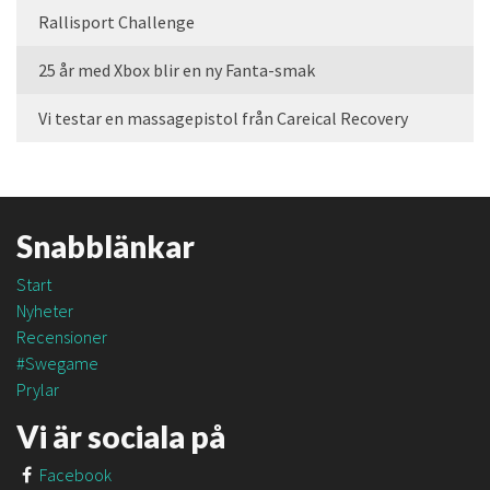
Rallisport Challenge
25 år med Xbox blir en ny Fanta-smak
Vi testar en massagepistol från Careical Recovery
Snabblänkar
Start
Nyheter
Recensioner
#Swegame
Prylar
Vi är sociala på
Facebook