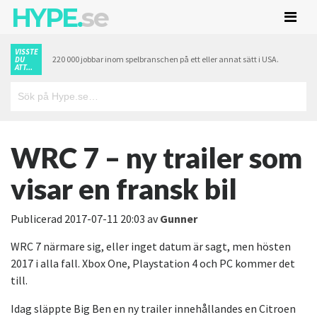
HYPE.
se
VISSTE
220 000 jobbar inom spelbranschen på ett eller annat sätt i USA.
DU
ATT...
WRC 7 – ny trailer som
visar en fransk bil
Publicerad
2017-07-11 20:03
av
Gunner
WRC 7 närmare sig, eller inget datum är sagt, men hösten
2017 i alla fall. Xbox One, Playstation 4 och PC kommer det
till.
Idag släppte Big Ben en ny trailer innehållandes en Citroen