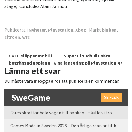
stage,” concludes Alain Jarniou.
Publicerat i
Nyheter
,
Playstation
,
Xbox
Märkt
bigben
,
citroen
,
wrc
Inläggsnavigering
KFC släpper mobil i
Super Cloudbuilt nära
begränsad upplaga i Kina
lansering på Playstation 4
Lämna ett svar
Du måste vara
inloggad
för att publicera en kommentar.
SweGame
SE FLER
Fares skrattar hela vägen till banken – skulle vi tro
Games Made in Sweden 2026 – Den årliga rean är tillbaka