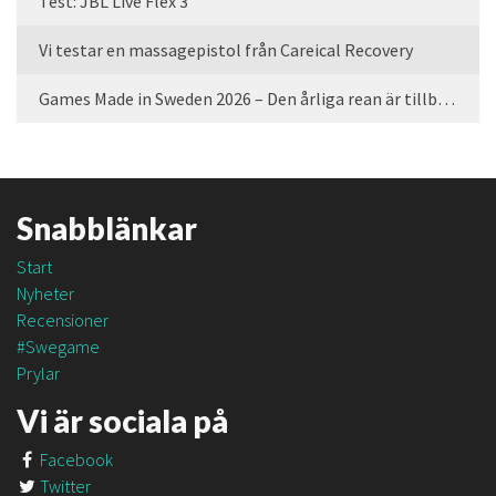
Test: JBL Live Flex 3
Vi testar en massagepistol från Careical Recovery
Games Made in Sweden 2026 – Den årliga rean är tillbaka
Snabblänkar
Start
Nyheter
Recensioner
#Swegame
Prylar
Vi är sociala på
Facebook
Twitter