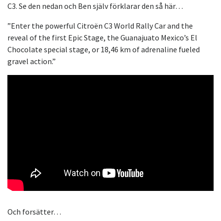
C3. Se den nedan och Ben själv förklarar den så här…
”Enter the powerful Citroën C3 World Rally Car and the
reveal of the first Epic Stage, the Guanajuato Mexico’s El
Chocolate special stage, or 18,46 km of adrenaline fueled
gravel action.”
Och forsätter…