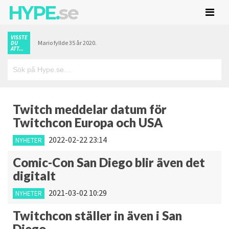
HYPE.
se
VISSTE
Mario fyllde 35 år 2020.
DU
ATT...
Twitch meddelar datum för
Twitchcon Europa och USA
2022-02-22 23:14
NYHETER
Comic-Con San Diego blir även det
digitalt
2021-03-02 10:29
NYHETER
Twitchcon ställer in även i San
Diego