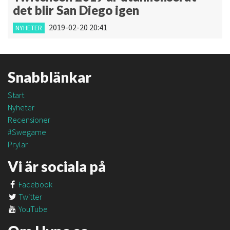
det blir San Diego igen
2019-02-20 20:41
NYHETER
Snabblänkar
Start
Nyheter
Recensioner
#Swegame
Prylar
Vi är sociala på
Facebook
Twitter
YouTube