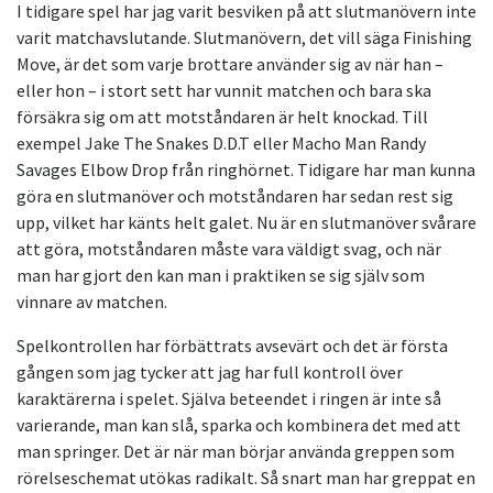
I tidigare spel har jag varit besviken på att slutmanövern inte
varit matchavslutande. Slutmanövern, det vill säga Finishing
Move, är det som varje brottare använder sig av när han –
eller hon – i stort sett har vunnit matchen och bara ska
försäkra sig om att motståndaren är helt knockad. Till
exempel Jake The Snakes D.D.T eller Macho Man Randy
Savages Elbow Drop från ringhörnet. Tidigare har man kunna
göra en slutmanöver och motståndaren har sedan rest sig
upp, vilket har känts helt galet. Nu är en slutmanöver svårare
att göra, motståndaren måste vara väldigt svag, och när
man har gjort den kan man i praktiken se sig själv som
vinnare av matchen.
Spelkontrollen har förbättrats avsevärt och det är första
gången som jag tycker att jag har full kontroll över
karaktärerna i spelet. Själva beteendet i ringen är inte så
varierande, man kan slå, sparka och kombinera det med att
man springer. Det är när man börjar använda greppen som
rörelseschemat utökas radikalt. Så snart man har greppat en