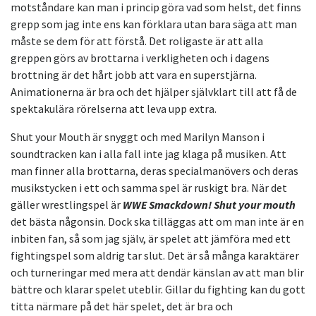
motståndare kan man i princip göra vad som helst, det finns
grepp som jag inte ens kan förklara utan bara säga att man
måste se dem för att förstå. Det roligaste är att alla
greppen görs av brottarna i verkligheten och i dagens
brottning är det hårt jobb att vara en superstjärna.
Animationerna är bra och det hjälper självklart till att få de
spektakulära rörelserna att leva upp extra.
Shut your Mouth är snyggt och med Marilyn Manson i
soundtracken kan i alla fall inte jag klaga på musiken. Att
man finner alla brottarna, deras specialmanövers och deras
musikstycken i ett och samma spel är ruskigt bra. När det
gäller wrestlingspel är
WWE Smackdown! Shut your mouth
det bästa någonsin. Dock ska tilläggas att om man inte är en
inbiten fan, så som jag själv, är spelet att jämföra med ett
fightingspel som aldrig tar slut. Det är så många karaktärer
och turneringar med mera att dendär känslan av att man blir
bättre och klarar spelet uteblir. Gillar du fighting kan du gott
titta närmare på det här spelet, det är bra och