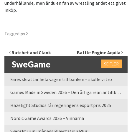
underhållande, men är du en fan av wrestling är det ett givet
inköp.
Tagged
ps2
Inläggsnavigering
Ratchet and Clank
Battle Engine Aquila
SweGame
SE FLER
Fares skrattar hela vägen till banken – skulle vi tro
Games Made in Sweden 2026 – Den årliga rean är tillbaka
Hazelight Studios får regeringens exportpris 2025
Nordic Game Awards 2026 – Vinnarna
Svenskt i juni månads Playstation Plus