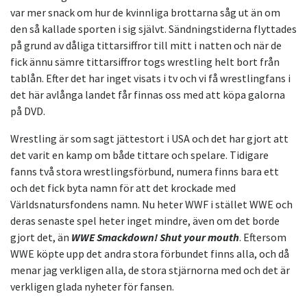
var mer snack om hur de kvinnliga brottarna såg ut än om
den så kallade sporten i sig självt. Sändningstiderna flyttades
på grund av dåliga tittarsiffror till mitt i natten och när de
fick ännu sämre tittarsiffror togs wrestling helt bort från
tablån. Efter det har inget visats i tv och vi få wrestlingfans i
det här avlånga landet får finnas oss med att köpa galorna
på DVD.
Wrestling är som sagt jättestort i USA och det har gjort att
det varit en kamp om både tittare och spelare. Tidigare
fanns två stora wrestlingsförbund, numera finns bara ett
och det fick byta namn för att det krockade med
Världsnatursfondens namn. Nu heter WWF i stället WWE och
deras senaste spel heter inget mindre, även om det borde
gjort det, än
WWE Smackdown! Shut your mouth
. Eftersom
WWE köpte upp det andra stora förbundet finns alla, och då
menar jag verkligen alla, de stora stjärnorna med och det är
verkligen glada nyheter för fansen.