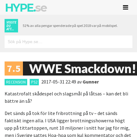
HYPE.
se
VISSTE
51% av alla pengar spenderade på spel 2018 var på mobilspel.
DU
ATT...
WWE Smackdown! 
7.5
2017-05-31 22:49
av
Gunner
RECENSION
PS2
Katastrofalt skådespel och slagsmål på låtsas – kan det bli
bättre än så?
Det sänds på tok för lite fribrottning på tv – det sänds
faktiskt ingen alla. I USA ligger brottningsshowerna högt
upp på tittartoppen, runt 10 miljoner i snitt har jag för mig,
men i Sverige sattes Hoa-hoa som kul kommentator och det