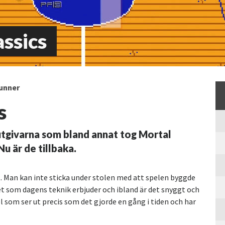
assics
unner
s
 utgivarna som bland annat tog Mortal
u är de tillbaka.
t. Man kan inte sticka under stolen med att spelen byggde
det som dagens teknik erbjuder och ibland är det snyggt och
el som ser ut precis som det gjorde en gång i tiden och har