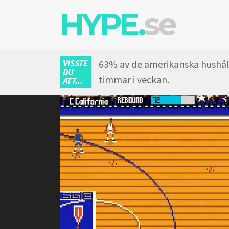
HYPE.
se
VISSTE
63% av de amerikanska hushåll
DU
timmar i veckan.
ATT...