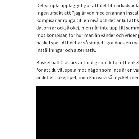
Det simpla upplägget gör att det blir arkadspelan
Ingen ursäkt att ”jag är van med en annan instäl
kompisar är roliga till en nivå och det är kul at
datorn är också okej, men når inte upp till samm
mot kompisar, för hur man än vänder och vrider p
basketspel. Att det är så simpelt gör dock en mas
inställningar och alternativ.
Basketball Classics är för dig som letar ett enkel
för att du vill spela mot någon som inte är en v
är det ett okej spel, men kan vara så mycket me