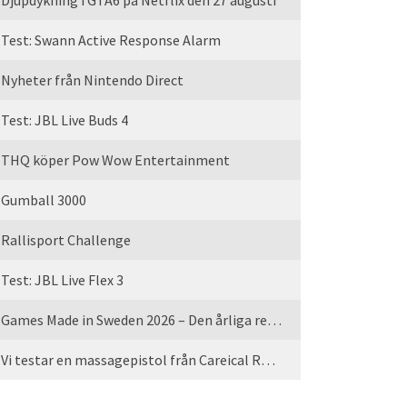
Djupdykning i GTA6 på Netflix den 27 augusti
Test: Swann Active Response Alarm
Nyheter från Nintendo Direct
Test: JBL Live Buds 4
THQ köper Pow Wow Entertainment
Gumball 3000
Rallisport Challenge
Test: JBL Live Flex 3
Games Made in Sweden 2026 – Den årliga rean är tillbaka
Vi testar en massagepistol från Careical Recovery