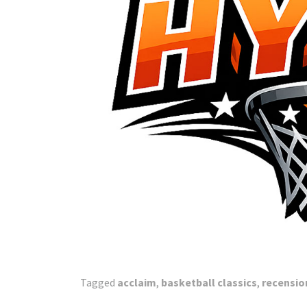
Tagged
acclaim
,
basketball classics
,
recensio