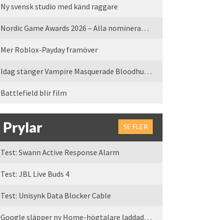
Ny svensk studio med känd raggare
Nordic Game Awards 2026 – Alla nominerade spel
Mer Roblox-Payday framöver
Idag stänger Vampire Masquerade Bloodhunt servrarna
Battlefield blir film
Prylar
SE FLER
Test: Swann Active Response Alarm
Test: JBL Live Buds 4
Test: Unisynk Data Blocker Cable
Google släpper ny Home-högtalare laddad med Gemini