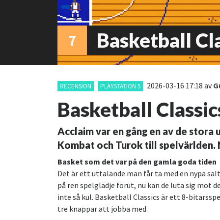
Basketball Cl
7
2026-03-16 17:18
av
G
RECENSION
PLAYSTATION 5
Basketball Classic
Acclaim var en gång en av de stora
Kombat och Turok till spelvärlden. N
Basket som det var på den gamla goda tiden
Det är ett uttalande man får ta med en nypa sal
på ren spelglädje förut, nu kan de luta sig mot 
inte så kul. Basketball Classics är ett 8-bitarssp
tre knappar att jobba med.