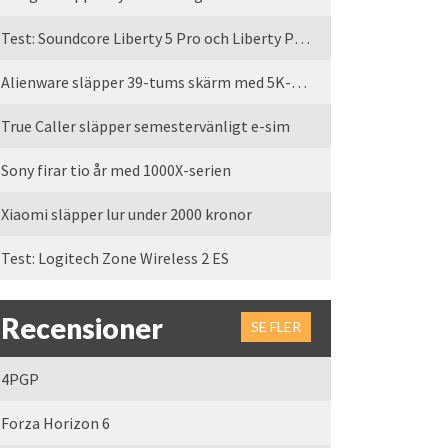
Test: Soundcore Liberty 5 Pro och Liberty Pro Max
Alienware släpper 39-tums skärm med 5K-upplösning
True Caller släpper semestervänligt e-sim
Sony firar tio år med 1000X-serien
Xiaomi släpper lur under 2000 kronor
Test: Logitech Zone Wireless 2 ES
Recensioner
SE FLER
4PGP
Forza Horizon 6