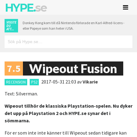
HYPE.
se
VISSTE
Donkey Kong kom till då Nintendo förlorade en Karl-Alfred-licens -
DU
eller Popeye som han heter i USA.
ATT...
Wipeout Fusion
7.5
2017-05-31 21:03
av
Vikarie
RECENSION
PS2
Text: Silverman.
Wipeout tillhör de klassiska Playstation-spelen. Nu dyker
det upp på Playstation 2 och HYPE.se synar det i
sömmarna.
För er som inte inte känner till Wipeout sedan tidigare kan