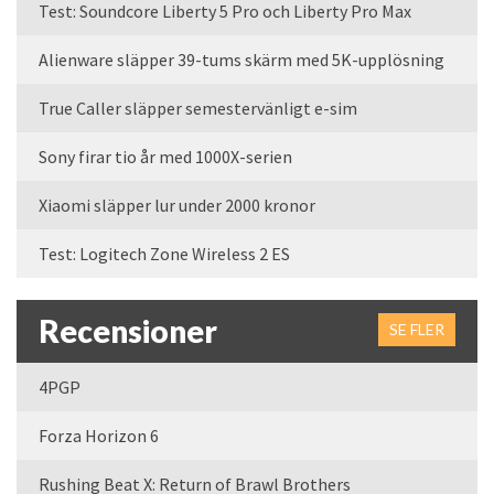
Test: Soundcore Liberty 5 Pro och Liberty Pro Max
Alienware släpper 39-tums skärm med 5K-upplösning
True Caller släpper semestervänligt e-sim
Sony firar tio år med 1000X-serien
Xiaomi släpper lur under 2000 kronor
Test: Logitech Zone Wireless 2 ES
Recensioner
SE FLER
4PGP
Forza Horizon 6
Rushing Beat X: Return of Brawl Brothers