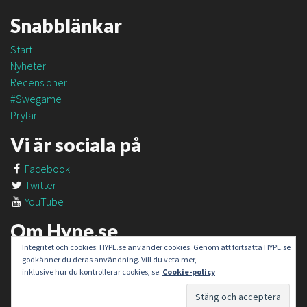
Snabblänkar
Start
Nyheter
Recensioner
#Swegame
Prylar
Vi är sociala på
Facebook
Twitter
YouTube
Om Hype.se
Integritet och cookies: HYPE.se använder cookies. Genom att fortsätta HYPE.se
Om oss
godkänner du deras användning. Vill du veta mer,
Om #SweGame
inklusive hur du kontrollerar cookies, se:
Cookie-policy
Kontakt