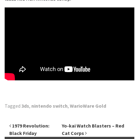
Tagged
3ds
,
nintendo switch
,
WarioWare Gold
Inläggsnavigering
1979 Revolution:
Yo-kai Watch Blasters – Red
Black Friday
Cat Corps