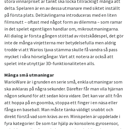
stora vinnarpriset är tänkt ska locka tillräckligt många att
delta. Spelaren är en av dessa utmanare med siktet inställt
på första plats. Deltävlingarna introduceras med en liten
filmsnutt – oftast med något form av dilemma – som ramar
in det spelet egentligen handlar om, mikroutmaningarna.
All dialog är första gången stöttad av röstskådespel, det gör
inte de många vinjetterna mer betydelsefulla men aldrig
trodde vi att Warios ljuva stämma skulle få vandra så pass
mycket i våra hörselgångar. Värt att notera är också att
spelet inte utnyttjar 3D-funktionaliteten alls.
Många små utmaningar
WarioWare är i grunden en serie små, enkla utmaningar som
ska avklaras på några sekunder. Därefter får man vila hjärnan
någon sekund för att sedan köra vidare. Det kan var allt från
att hoppa på en goomba, stoppa ett finger i en näsa eller
fånga en baseball. Man måste tänka väldigt snabbt och
direkt förstå vad som krävs av en. Minispelen är uppdelade i
fyra kategorier: De som tar hjälp av konsolens gyrosensor,