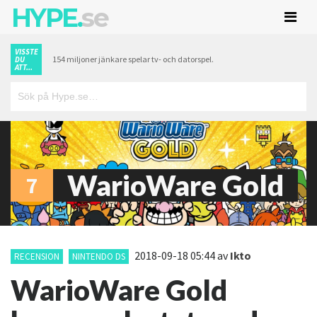
HYPE.
se
VISSTE
154 miljoner jänkare spelar tv- och datorspel.
DU
ATT...
WarioWare Gold
7
2018-09-18 05:44
av
Ikto
RECENSION
NINTENDO DS
WarioWare Gold