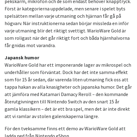
pekskärm, mikrofon och de som endast behöver knapptryck.
Först är kategorierna uppdelade, men senare i spelet byts
spelsätten mellan varje utmaning och hjärnan får gå på
högvarv. När instruktionerna sedan börjar missleda en inför
varje utmaning blir det riktigt svettigt. WarioWare Gold är
som roligast när det går riktigt fort och båda hjärnhalvorna
får gnidas mot varandra.
Japansk humor
WarioWare Gold har ett imponerande lager av mikrospel och
underhåller som förväntat. Dock har det inte samma effekt
som för 15 år sedan, där varenda liten utmaning fick oss att
tappa hakan av alla knasigheter och japanska humor. Det går
att jämföra med Katamari Damacy Reroll – den kommande
återutgivningen till Nintendo Switch av den snart 15 år
gamla klassikern – det är ett bra spel, men det är inte direkt
att vi ramlar av stolen galenskaperna längre.
För den tveksamme finns ett demo av WarioWare Gold att
ladda ned från Nintendo eShop.