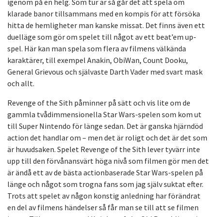
igenom på en helg. Som tur är så går det att spela om
klarade banor tillsammans med en kompis för att försöka
hitta de hemligheter man kanske missat. Det finns även ett
duelläge som gör om spelet till något av ett beat’em up-
spel. Här kan man spela som flera av filmens välkända
karaktärer, till exempel Anakin, ObiWan, Count Dooku,
General Grievous och självaste Darth Vader med svart mask
och allt.
Revenge of the Sith påminner på sätt och vis lite om de
gammla tvådimmensionella Star Wars-spelen som kom ut
till Super Nintendo för länge sedan. Det är ganska hjärndöd
action det handlar om – men det är roligt och det är det som
är huvudsaken. Spelet Revenge of the Sith lever tyvärr inte
upp till den förvånansvärt höga nivå som filmen gör men det
är ändå ett av de bästa actionbaserade Star Wars-spelen på
länge och något som trogna fans som jag själv suktat efter.
Trots att spelet av någon konstig anledning har förändrat
en del av filmens händelser så får man se till att se filmen