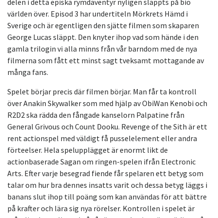
delen i detta episka rymdäventyr nyligen släppts på bio
världen över. Episod 3 har undertiteln Mörkrets Hämd i
Sverige och är egentligen den sjätte filmen som skaparen
George Lucas släppt. Den knyter ihop vad som hände i den
gamla trilogin vi alla minns från vår barndom med de nya
filmerna som fått ett minst sagt tveksamt mottagande av
många fans.
Spelet börjar precis där filmen börjar. Man får ta kontroll
över Anakin Skywalker som med hjälp av ObiWan Kenobi och
R2D2 ska rädda den fångade kanselorn Palpatine från
General Grivous och Count Dooku. Revenge of the Sith är ett
rent actionspel med väldigt få pusselelement eller andra
förteelser. Hela spelupplägget är enormt likt de
actionbaserade Sagan om ringen-spelen ifrån Electronic
Arts. Efter varje besegrad fiende får spelaren ett betyg som
talar om hur bra dennes insatts varit och dessa betyg läggs i
banans slut ihop till poäng som kan användas för att bättre
på krafter och lära sig nya rörelser. Kontrollen i spelet är