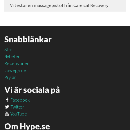
Vi testar en massagepistol från Careical Recovery
Snabblänkar
Start
Nyheter
Recensioner
#Swegame
Prylar
Vi är sociala på
Facebook
Twitter
YouTube
Om Hype.se