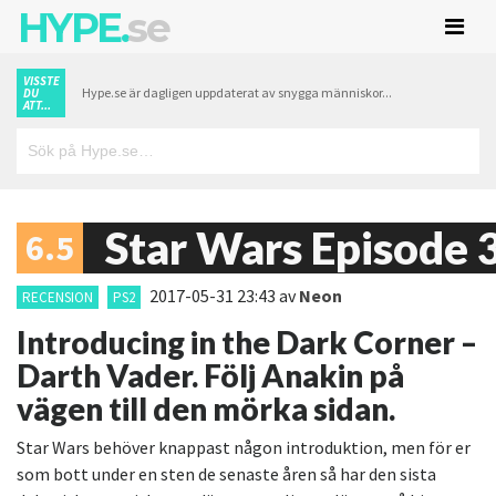
HYPE.
se
VISSTE
Hype.se är dagligen uppdaterat av snygga människor...
DU
ATT...
Star Wars Episode 3
6.5
2017-05-31 23:43
av
Neon
RECENSION
PS2
Introducing in the Dark Corner –
Darth Vader. Följ Anakin på
vägen till den mörka sidan.
Star Wars behöver knappast någon introduktion, men för er
som bott under en sten de senaste åren så har den sista