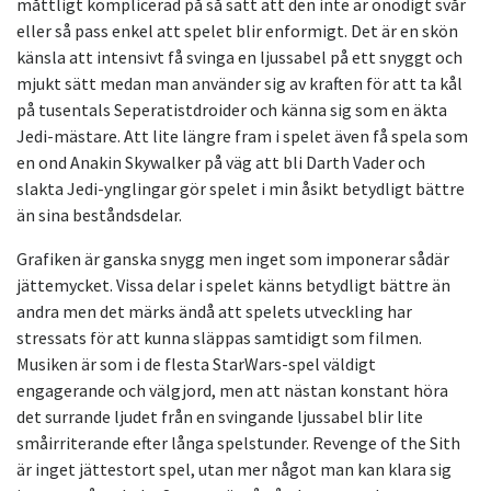
måttligt komplicerad på så sätt att den inte är onödigt svår
eller så pass enkel att spelet blir enformigt. Det är en skön
känsla att intensivt få svinga en ljussabel på ett snyggt och
mjukt sätt medan man använder sig av kraften för att ta kål
på tusentals Seperatistdroider och känna sig som en äkta
Jedi-mästare. Att lite längre fram i spelet även få spela som
en ond Anakin Skywalker på väg att bli Darth Vader och
slakta Jedi-ynglingar gör spelet i min åsikt betydligt bättre
än sina beståndsdelar.
Grafiken är ganska snygg men inget som imponerar sådär
jättemycket. Vissa delar i spelet känns betydligt bättre än
andra men det märks ändå att spelets utveckling har
stressats för att kunna släppas samtidigt som filmen.
Musiken är som i de flesta StarWars-spel väldigt
engagerande och välgjord, men att nästan konstant höra
det surrande ljudet från en svingande ljussabel blir lite
småirriterande efter långa spelstunder. Revenge of the Sith
är inget jättestort spel, utan mer något man kan klara sig