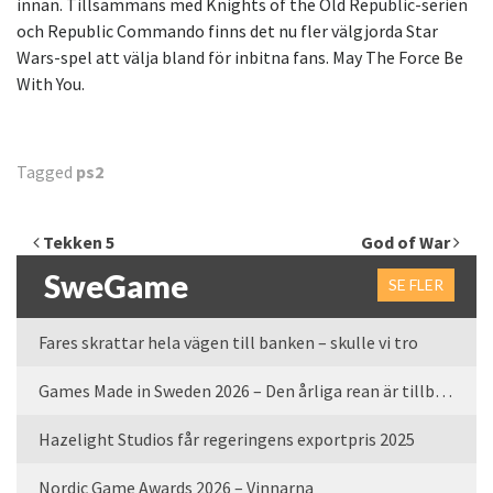
innan. Tillsammans med Knights of the Old Republic-serien
och Republic Commando finns det nu fler välgjorda Star
Wars-spel att välja bland för inbitna fans. May The Force Be
With You.
Tagged
ps2
Inläggsnavigering
Tekken 5
God of War
SweGame
SE FLER
Fares skrattar hela vägen till banken – skulle vi tro
Games Made in Sweden 2026 – Den årliga rean är tillbaka
Hazelight Studios får regeringens exportpris 2025
Nordic Game Awards 2026 – Vinnarna