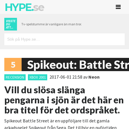
HYPE.
se
VISSTE
Tv-spelstumme är vanligare än man tror.
DU
ATT...
Spikeout: Battle St
5
2017-06-01 21:58
av
Neon
RECENSION
XBOX 2001
Vill du slösa slänga
pengarna i sjön är det här en
bra titel för det ordspråket.
Spikeout Battle Street är en uppföljare till det gamla
arkadspelet Spikeout från Sega. Det tillhör en nuförtiden