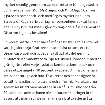
mycket ovanlig genre som var enormt stor för länge sedan i
och med spel som
Double Dragon
och
Final Fight
. Genren
gjorde en comeback i och med Segas mycket populära
Streets of Rage-serie och jag har personligen suktat länge
efter en ny kvalitetstitel i gå-omkring-och-slåss-segmentet.
Gissa om jag blev besviken!
Spikeout Battle Street har så många brister att jag inte vet
vart jag ska börja. Grafiken ser som bäst ut som ett fult
Dreamcast-spel och ljudet är så dåligt att det ger mig
huvudvärk. Kommentatorn i spelet skriker ”coooool!” med en
gräslig röst efter varje avslutad kombinationsattack och
dessa utgör ungefär 90 procent av spelet. Animationerna är
stela, onaturliga och fula. Texturerna och bandesignen är
totalt fantasilös, ointressant och enformig. Karaktärerna i
spelet ser ut att vara hämtade ur en dålig musikvideo från
80-talet och animationen när sin karaktär springer är så
absurd att man vet inte om man ska skratta eller gråta.