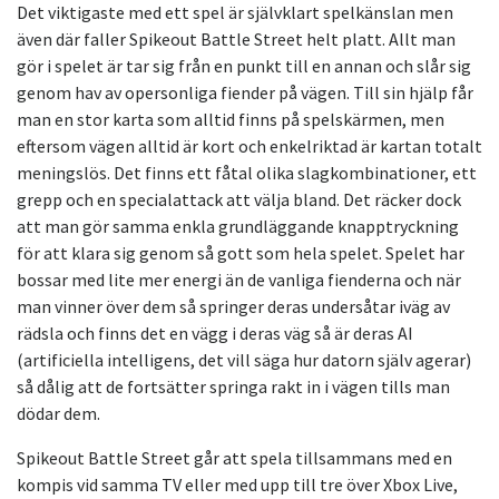
Det viktigaste med ett spel är självklart spelkänslan men
även där faller Spikeout Battle Street helt platt. Allt man
gör i spelet är tar sig från en punkt till en annan och slår sig
genom hav av opersonliga fiender på vägen. Till sin hjälp får
man en stor karta som alltid finns på spelskärmen, men
eftersom vägen alltid är kort och enkelriktad är kartan totalt
meningslös. Det finns ett fåtal olika slagkombinationer, ett
grepp och en specialattack att välja bland. Det räcker dock
att man gör samma enkla grundläggande knapptryckning
för att klara sig genom så gott som hela spelet. Spelet har
bossar med lite mer energi än de vanliga fienderna och när
man vinner över dem så springer deras undersåtar iväg av
rädsla och finns det en vägg i deras väg så är deras AI
(artificiella intelligens, det vill säga hur datorn själv agerar)
så dålig att de fortsätter springa rakt in i vägen tills man
dödar dem.
Spikeout Battle Street går att spela tillsammans med en
kompis vid samma TV eller med upp till tre över Xbox Live,