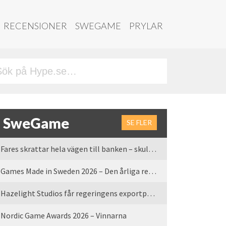
RECENSIONER
SWEGAME
PRYLAR
SweGame
SE FLER
Fares skrattar hela vägen till banken – skulle vi tro
Games Made in Sweden 2026 – Den årliga rean är tillbaka
Hazelight Studios får regeringens exportpris 2025
Nordic Game Awards 2026 – Vinnarna