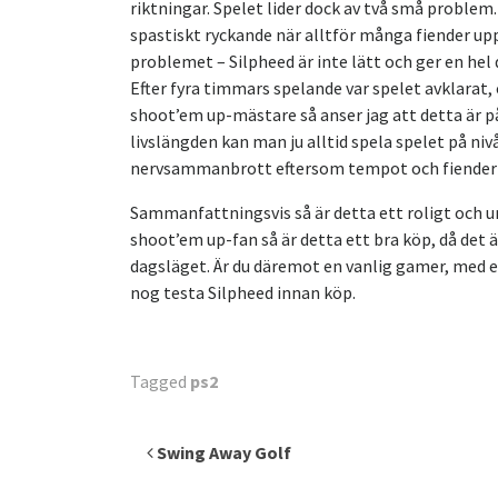
riktningar. Spelet lider dock av två små problem
spastiskt ryckande när alltför många fiender up
problemet – Silpheed är inte lätt och ger en hel 
Efter fyra timmars spelande var spelet avklarat
shoot’em up-mästare så anser jag att detta är på 
livslängden kan man ju alltid spela spelet på niv
nervsammanbrott eftersom tempot och fiender
Sammanfattningsvis så är detta ett roligt och un
shoot’em up-fan så är detta ett bra köp, då det ä
dagsläget. Är du däremot en vanlig gamer, med e
nog testa Silpheed innan köp.
Tagged
ps2
Inläggsnavigering
Swing Away Golf