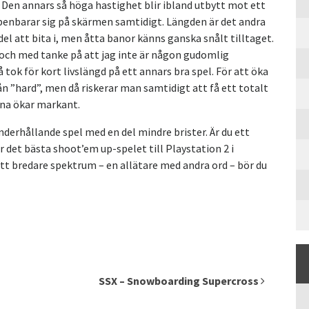
. Den annars så höga hastighet blir ibland utbytt mot ett
penbarar sig på skärmen samtidigt. Längden är det andra
del att bita i, men åtta banor känns ganska snålt tilltaget.
, och med tanke på att jag inte är någon gudomlig
tok för kort livslängd på ett annars bra spel. För att öka
ån ”hard”, men då riskerar man samtidigt att få ett totalt
na ökar markant.
derhållande spel med en del mindre brister. Är du ett
r det bästa shoot’em up-spelet till Playstation 2 i
tt bredare spektrum – en allätare med andra ord – bör du
SSX – Snowboarding Supercross