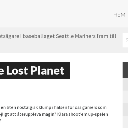
HEM
sägare i baseballaget Seattle Mariners fram till
e Lost Planet
er en liten nostalgisk klump i halsen för oss gamers som
öjligt att återuppleva magin? Klara shoot’em up-spelen
?