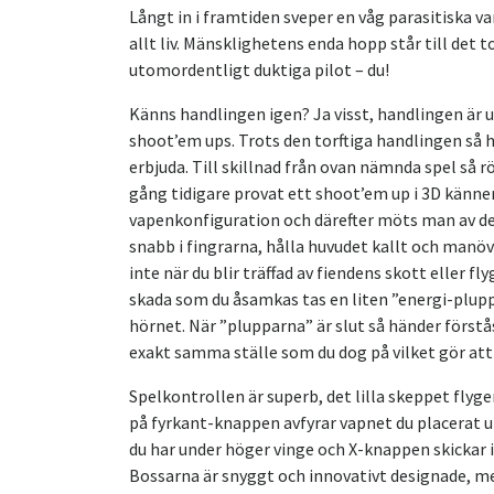
Långt in i framtiden sveper en våg parasitiska 
allt liv. Mänsklighetens enda hopp står till de
utomordentligt duktiga pilot – du!
Känns handlingen igen? Ja visst, handlingen är 
shoot’em ups. Trots den torftiga handlingen så ha
erbjuda. Till skillnad från ovan nämnda spel så r
gång tidigare provat ett shoot’em up i 3D känne
vapenkonfiguration och därefter möts man av den 
snabb i fingrarna, hålla huvudet kallt och manövr
inte när du blir träffad av fiendens skott eller f
skada som du åsamkas tas en liten ”energi-plupp
hörnet. När ”plupparna” är slut så händer förstås
exakt samma ställe som du dog på vilket gör att
Spelkontrollen är superb, det lilla skeppet flyger 
på fyrkant-knappen avfyrar vapnet du placerat u
du har under höger vinge och X-knappen skickar i
Bossarna är snyggt och innovativt designade, men