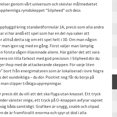
varelser genom vårt universum och skövlar målmedvetet
t topphemliga rymdskeppet ”Silpheed” och dess
uppbyggd kring standardformulär 1A, precis som alla andra
r vi här ändå ett spel som har en del nya saker att
ör alltså detta sig om ett spel helt i 3D. Om man någon
r man igen sig med en gång. Först väljer man lämplig
första vågen illasinnade aliens. Här gäller det att vara
era sin lilla farkost med god precision. I Silpheed dör du
lyger ihop med de attackerande skeppen. För varje liten
” bort från energimätaren som är lokaliserad i övre högra
 det oundvikliga – du dör. Positivt nog får du börja på
 man slipper tråkiga upprepningar.
precis dit du vill att det ska flyga utan knussel. Ett tryck
nder vänster vinge, ett tryck på O-knappen avfyrar vapnet
väg båda samtidigt. Grafiken är snygg, snabb och slipad.
 de är framförallt enorma och spyr ut död i alla