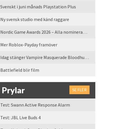
Svenskt i juni månads Playstation Plus
Ny svensk studio med känd raggare
Nordic Game Awards 2026 – Alla nominerade spel
Mer Roblox-Payday framöver
Idag stänger Vampire Masquerade Bloodhunt servrarna
Battlefield blir film
Prylar
SE FLER
Test: Swann Active Response Alarm
Test: JBL Live Buds 4