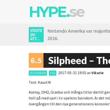
HYPE.
se
VISSTE
Nintendo Amerika var majoritet
DU
2016.
ATT...
Silpheed – Th
6.5
2017-05-31 19:55
av
Vikarie
RECENSION
PS2
Text: Kaust!K
Axelay, 1942, Gradius och många titlar därtill g
höll på med spel i tv-spelens barndom. Är det m
övergången till den nya generationens konsoler