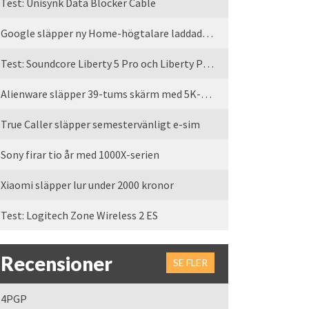
Test: Unisynk Data Blocker Cable
Google släpper ny Home-högtalare laddad med Gemini
Test: Soundcore Liberty 5 Pro och Liberty Pro Max
Alienware släpper 39-tums skärm med 5K-upplösning
True Caller släpper semestervänligt e-sim
Sony firar tio år med 1000X-serien
Xiaomi släpper lur under 2000 kronor
Test: Logitech Zone Wireless 2 ES
Recensioner
SE FLER
4PGP