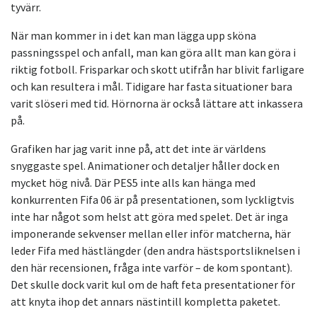
tyvärr.
När man kommer in i det kan man lägga upp sköna
passningsspel och anfall, man kan göra allt man kan göra i
riktig fotboll. Frisparkar och skott utifrån har blivit farligare
och kan resultera i mål. Tidigare har fasta situationer bara
varit slöseri med tid. Hörnorna är också lättare att inkassera
på.
Grafiken har jag varit inne på, att det inte är världens
snyggaste spel. Animationer och detaljer håller dock en
mycket hög nivå. Där PES5 inte alls kan hänga med
konkurrenten Fifa 06 är på presentationen, som lyckligtvis
inte har något som helst att göra med spelet. Det är inga
imponerande sekvenser mellan eller inför matcherna, här
leder Fifa med hästlängder (den andra hästsportsliknelsen i
den här recensionen, fråga inte varför – de kom spontant).
Det skulle dock varit kul om de haft feta presentationer för
att knyta ihop det annars nästintill kompletta paketet.