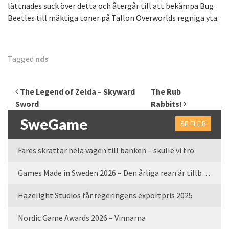
lättnades suck över detta och återgår till att bekämpa Bug
Beetles till mäktiga toner på Tallon Overworlds regniga yta.
Tagged
nds
Inläggsnavigering
The Legend of Zelda – Skyward
The Rub
Sword
Rabbits!
SweGame
SE FLER
Fares skrattar hela vägen till banken – skulle vi tro
Games Made in Sweden 2026 – Den årliga rean är tillbaka
Hazelight Studios får regeringens exportpris 2025
Nordic Game Awards 2026 – Vinnarna