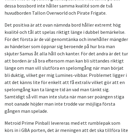
dessa bossbord inte håller samma kvalité som de två
huvudborden Tallon Overworld och Pirate Frigate.
Det positiva är att ovan nämnda bord håller extremt hög
kvalité och tål att spelas riktigt länge i dubbel bemärkelse.
För det första är de väl genomtänka och innehåller mängder
av händelser som öppnar sig beroende på hur bra man
skjuter Samus åt alla håll och kanter. För det andra är det tur
att borden är så bra eftersom man kan bli sittandes riktigt
länge om man vill slutföra en spelomgång när man börjat
bli duktig, vilket ger mig Lumines-vibbar. Problemet ligger i
att det känns lite för enkelt att få extraliv vilket gör att en
spelomgång kan ta längre tid än vad man tänkt sig.
Samtidigt så vill man inte sluta när man ser poängen stiga
mot oanade höjder man inte trodde var möjliga första
gången man spelade.
Metroid Prime Pinball levereras med ett rumblepak som
körs in i GBA porten, det är meningen att det ska tillföra lite