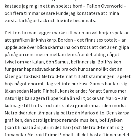
kastade jag mig in ett av spelets bord – Tallon Overworld –
och flera timmar senare kunde jag konstatera att mina
värsta farhågor tack och lov inte besannats.
Det första man lägger märke till när man väl börjar spela är
att grafiken är knivskarp. Borden – det finns sex totalt – är
uppdelade över båda skärmarna och trots att det är en glipa
på någon centimeter mellan dem så är det aldrig något
tvivel om var kulan, ööh Samus, befinner sig. Bollfysiken
fungerar häpnadsväckande bra och hur osannolikt det än
låter gör faktiskt Metroid-temat till att stämningen i spelet
höjs något enormt. Jag vet inte hur Fuse Games har lärt sig
läxan sedan Mario Pinball, kanske är det för att Samus mer
naturligt kan agera flipperkula än vår tjocke vän Mario – sin
kulmage till trots – och att själva grundtemat i den mörka
Metroidvärlden lämpar sig bättre än Marios dito. Den skarpa
grafiken, den otroligt imponerande musiken, bollfysiken
(kan bli nästa års julrim det här?) och Metroid-temat i sig
förvandlar Metroid Prime Pinball till det bästa flipperspelet