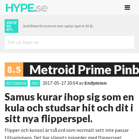
HYPE.
se
VISSTE
Snittålder för kvinnor som spelar spel är 43 år.
DU
ATT...
Metroid Prime Pinb
8.5
2017-05-27 20:04
av
Endymion
RECENSION
NDS
Samus kurar ihop sig som en
kula och studsar hit och dit i
sitt nya flipperspel.
Flipper och konsol är två ord som normalt sett inte passar
tillsammans. Det har släppts mängder med flipperspel