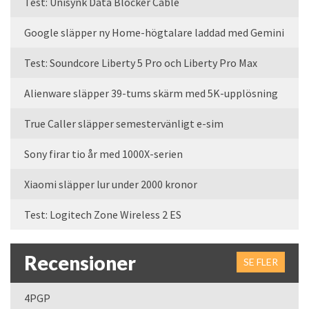
Test: Unisynk Data Blocker Cable
Google släpper ny Home-högtalare laddad med Gemini
Test: Soundcore Liberty 5 Pro och Liberty Pro Max
Alienware släpper 39-tums skärm med 5K-upplösning
True Caller släpper semestervänligt e-sim
Sony firar tio år med 1000X-serien
Xiaomi släpper lur under 2000 kronor
Test: Logitech Zone Wireless 2 ES
Recensioner
SE FLER
4PGP