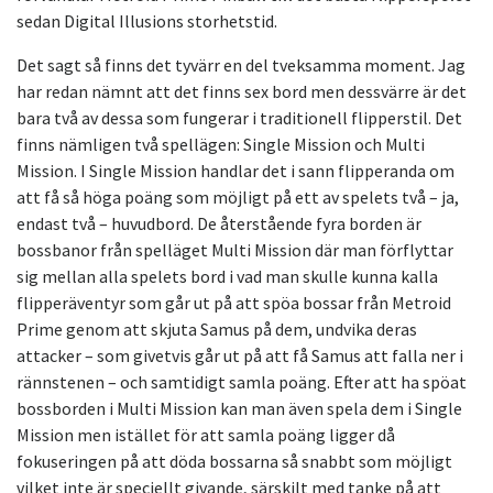
sedan Digital Illusions storhetstid.
Det sagt så finns det tyvärr en del tveksamma moment. Jag
har redan nämnt att det finns sex bord men dessvärre är det
bara två av dessa som fungerar i traditionell flipperstil. Det
finns nämligen två spellägen: Single Mission och Multi
Mission. I Single Mission handlar det i sann flipperanda om
att få så höga poäng som möjligt på ett av spelets två – ja,
endast två – huvudbord. De återstående fyra borden är
bossbanor från spelläget Multi Mission där man förflyttar
sig mellan alla spelets bord i vad man skulle kunna kalla
flipperäventyr som går ut på att spöa bossar från Metroid
Prime genom att skjuta Samus på dem, undvika deras
attacker – som givetvis går ut på att få Samus att falla ner i
rännstenen – och samtidigt samla poäng. Efter att ha spöat
bossborden i Multi Mission kan man även spela dem i Single
Mission men istället för att samla poäng ligger då
fokuseringen på att döda bossarna så snabbt som möjligt
vilket inte är speciellt givande, särskilt med tanke på att