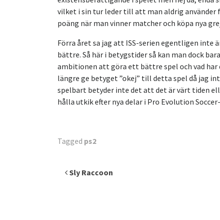
vilket i sin tur leder till att man aldrig använde
poäng när man vinner matcher och köpa nya grejo
Förra året sa jag att ISS-serien egentligen inte
bättre. Så här i betygstider så kan man dock bara
ambitionen att göra ett bättre spel och vad har 
längre ge betyget ”okej” till detta spel då jag i
spelbart betyder inte det att det är värt tiden e
hålla utkik efter nya delar i Pro Evolution Soccer-
Tagged
ps2
Inläggsnavigering
Sly Raccoon