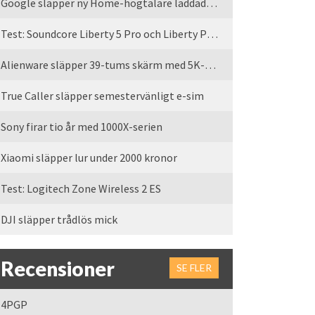
Google släpper ny Home-högtalare laddad med Gemini
Test: Soundcore Liberty 5 Pro och Liberty Pro Max
Alienware släpper 39-tums skärm med 5K-upplösning
True Caller släpper semestervänligt e-sim
Sony firar tio år med 1000X-serien
Xiaomi släpper lur under 2000 kronor
Test: Logitech Zone Wireless 2 ES
DJI släpper trådlös mick
Recensioner
SE FLER
4PGP