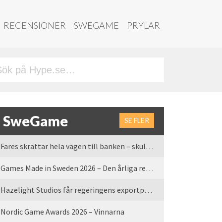
RECENSIONER
SWEGAME
PRYLAR
SweGame
SE FLER
Fares skrattar hela vägen till banken – skulle vi tro
Games Made in Sweden 2026 – Den årliga rean är tillbaka
Hazelight Studios får regeringens exportpris 2025
Nordic Game Awards 2026 – Vinnarna