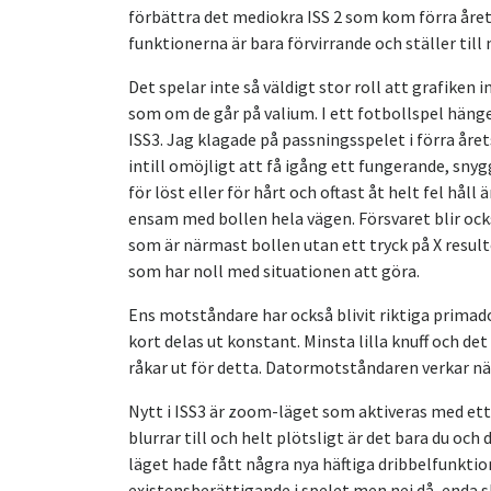
förbättra det mediokra ISS 2 som kom förra året.
funktionerna är bara förvirrande och ställer til
Det spelar inte så väldigt stor roll att grafiken
som om de går på valium. I ett fotbollspel hänger
ISS3. Jag klagade på passningsspelet i förra åre
intill omöjligt att få igång ett fungerande, snyg
för löst eller för hårt och oftast åt helt fel håll
ensam med bollen hela vägen. Försvaret blir ock
som är närmast bollen utan ett tryck på X result
som har noll med situationen att göra.
Ens motståndare har också blivit riktiga primad
kort delas ut konstant. Minsta lilla knuff och det
råkar ut för detta. Datormotståndaren verkar n
Nytt i ISS3 är zoom-läget som aktiveras med et
blurrar till och helt plötsligt är det bara du o
läget hade fått några nya häftiga dribbelfunktio
existensberättigande i spelet men nej då, enda s