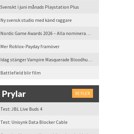
Svenskt i juni månads Playstation Plus
Ny svensk studio med känd raggare
Nordic Game Awards 2026 – Alla nominerade spel
Mer Roblox-Payday framöver
Idag stänger Vampire Masquerade Bloodhunt servrarna
Battlefield blir film
Prylar
SE FLER
Test: JBL Live Buds 4
Test: Unisynk Data Blocker Cable