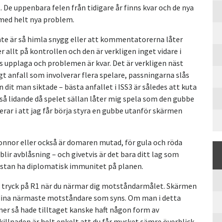
 De uppenbara felen från tidigare år finns kvar och de nya
l med helt nya problem.
 inte är så himla snygg eller att kommentatorerna låter
 allt på kontrollen och den är verkligen inget vidare i
ts upplaga och problemen är kvar. Det är verkligen näst
gt anfall som involverar flera spelare, passningarna slås
 än dit man siktade – bästa anfallet i ISS3 är således att kuta
så lidande då spelet sällan låter mig spela som den gubbe
erar i att jag får börja styra en gubbe utanför skärmen
onnor eller också är domaren mutad, för gula och röda
 blir avblåsning – och givetvis är det bara ditt lag som
ästan ha diplomatisk immunitet på planen.
t tryck på R1 när du närmar dig motståndarmålet. Skärmen
ch dina närmaste motståndare som syns. Om man i detta
ner så hade tilltaget kanske haft någon form av
killnaden är helt enkelt att du får mycket sämre överblick