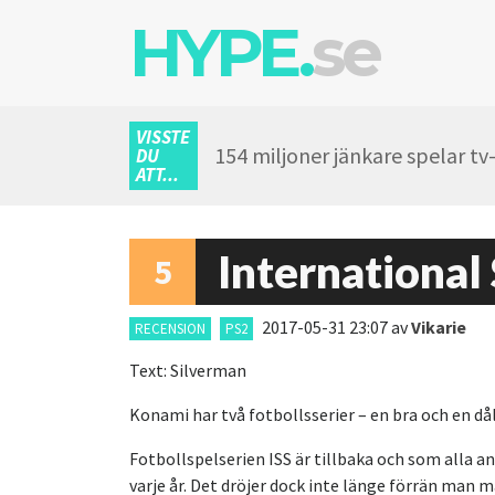
HYPE.
se
VISSTE
154 miljoner jänkare spelar tv
DU
ATT...
International
5
2017-05-31 23:07
av
Vikarie
RECENSION
PS2
Text: Silverman
Konami har två fotbollsserier – en bra och en dål
Fotbollspelserien ISS är tillbaka och som alla a
varje år. Det dröjer dock inte länge förrän man m